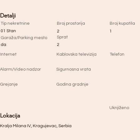
Detalji
Tip nekretnine
Broj prostorija
Broj kupatila
01 Stan
2
1
Sprat
Garaža/Parking mesto
da
2
Internet
Kablovska televizija
Telefon
Alarm/Video nadzor
Sigurnosna vrata
Grejanje
Godina gradnje
Uknjiženo
Lokacija
Kralja Milana IV, Kragujevac, Serbia