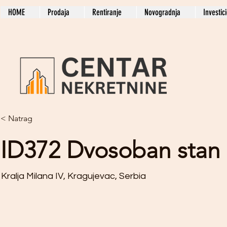
HOME
Prodaja
Rentiranje
Novogradnja
Investic
< Natrag
ID372 Dvosoban stan
Kralja Milana IV, Kragujevac, Serbia