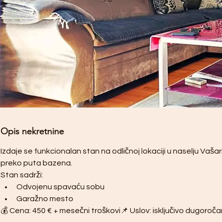
Opis nekretnine
Izdaje se funkcionalan stan na odličnoj lokaciji u naselju Vaš
preko puta bazena.
Stan sadrži:
Odvojenu spavaću sobu
Garažno mesto
💰 Cena: 450 € + mesečni troškovi📌 Uslov: isključivo dugoroč