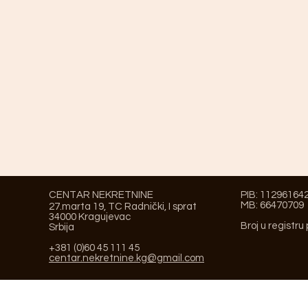
CENTAR NEKRETNINE
PIB: 11296164
MB: 66470709
27.marta 19, TC Radnički, I sprat
34000 Kragujevac
Broj u registru
Srbija
+381 (0)60 45 111 45
centar.nekretnine.kg@gmail.com