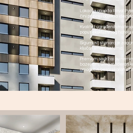
Lokacija objekta Royal Pin
čini poziciju objekta ideal
Kvalitet ugrađenih materij
poput ekskluzivnog hotela 
Sigurnost stanara je zaga
ključa i smart sistema.
Premium sadržaji su nemino
bazenom, ultra moderan kaf
omogućiti besprekoran užit