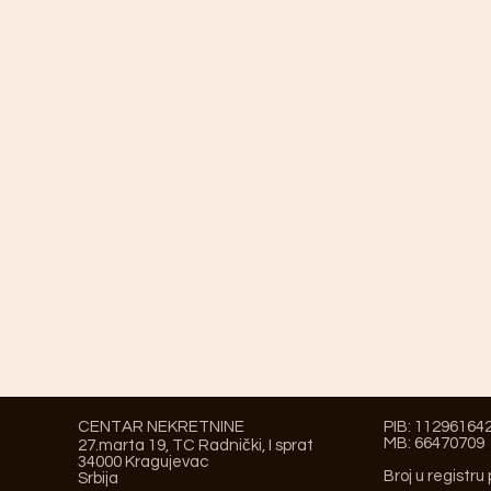
CENTAR NEKRETNINE
PIB: 11296164
MB: 66470709
27.marta 19, TC Radnički, I sprat
34000 Kragujevac
Broj u registru
Srbija