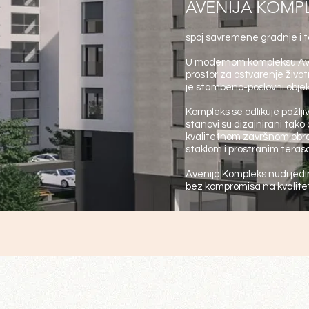
AVENIJA KOMP
spoj savremene gradnje i t
U modernom kompleksu Aven
prostor za ostvarenje živo
je stambeno-poslovni objek
Kompleks se odlikuje pažlj
stanovi su dizajnirani tak
kvalitetnom završnom obrad
staklom i prostranim teras
Avenija Kompleks nudi jedi
bez kompromisa na kvalitet