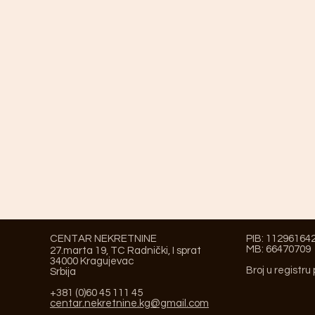
CENTAR NEKRETNINE
PIB: 11296164
MB: 66470709
27.marta 19, TC Radnički, I sprat
34000 Kragujevac
Broj u registru
Srbija
+381 (0)60 45 111 45
centar.nekretnine.kg@gmail.com