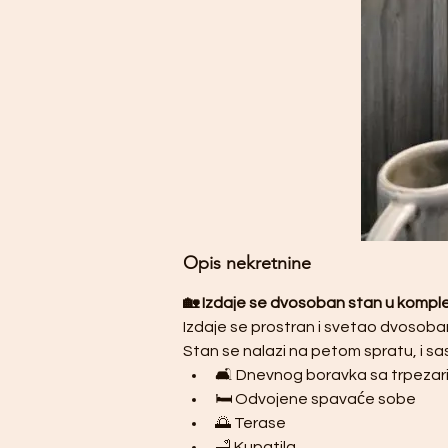
Opis nekretnine
🏡 Izdaje se dvosoban stan u kompl
Izdaje se prostran i svetao dvosoba
Stan se nalazi na petom spratu, i sas
🛋️ Dnevnog boravka sa trpezar
🛏️ Odvojene spavaće sobe
🌅 Terase
🛁 Kupatila