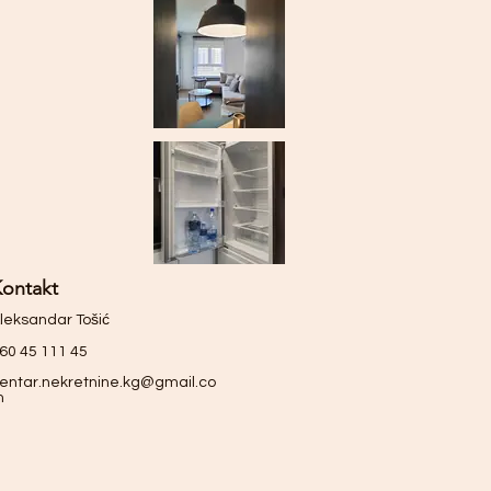
ontakt
leksandar Tošić
60 45 111 45
entar.nekretnine.kg@gmail.co
m