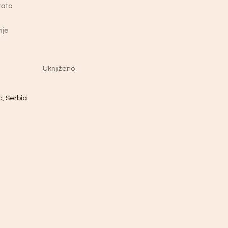
rata
nje
Uknjiženo
, Serbia