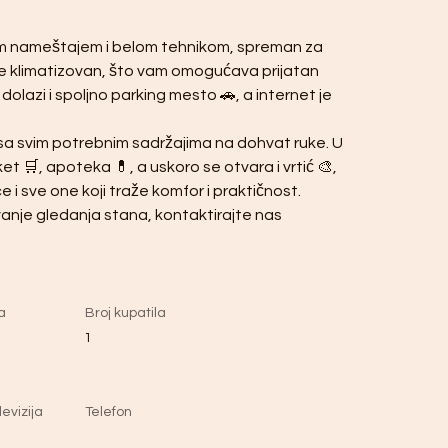
m nameštajem i belom tehnikom, spreman za 
 je klimatizovan, što vam omogućava prijatan 
lazi i spoljno parking mesto 🚗, a internet je 
 sa svim potrebnim sadržajima na dohvat ruke. U 
t 🛒, apoteka 💊, a uskoro se otvara i vrtić 🎨, 
e i sve one koji traže komfor i praktičnost.
vanje gledanja stana, kontaktirajte nas
a
Broj kupatila
1
evizija
Telefon