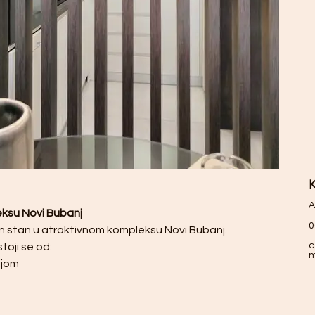
K
A
eksu Novi Bubanj
0
n stan u atraktivnom kompleksu Novi Bubanj. 
c
toji se od:
ijom