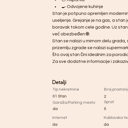
🍳 Odvojene kuhinje
Stan je potpuno opremljen moderni
useljenje. Grejanje je na gas, a stan
boravak tokom cele godine. Uz stan do
već obezbeđen 🌐.
Stan se nalazi u mirnom delu grada,
prizemlju zgrade se nalazi supermarke
što ovaj stan čini idealnim za porodic
Za sve dodatne informacije i zakazi
Detalji
Tip nekretnine
Broj prostorij
01 Stan
2
Sprat
Garaža/Parking mesto
da
5
Internet
Kablovska tel
da
da