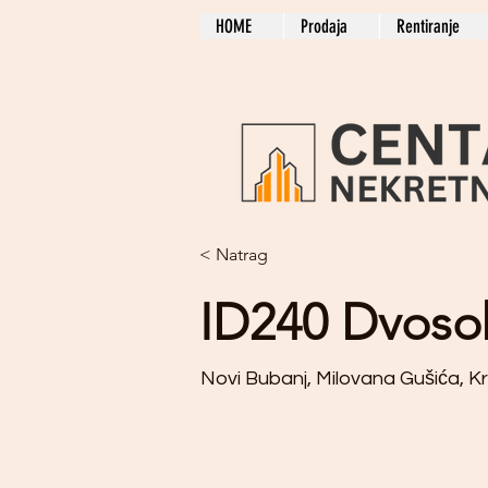
HOME
Prodaja
Rentiranje
< Natrag
ID240 Dvoso
Novi Bubanj, Milovana Gušića, K