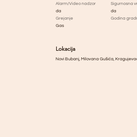
Alarm/Video nadzor
Sigurnosna v
da
da
Grejanje
Godina grad
Gas
Lokacija
Novi Bubanj, Milovana Gušića, Kragujevac