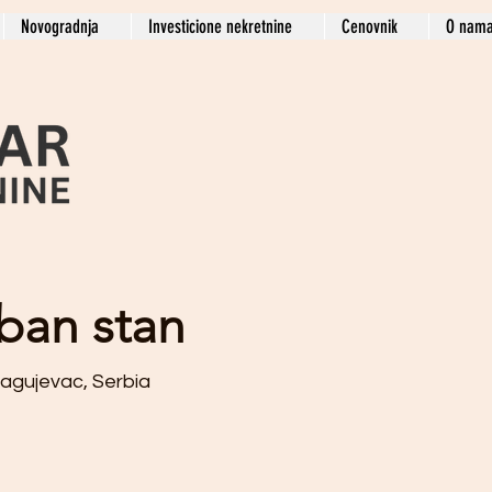
Novogradnja
Investicione nekretnine
Cenovnik
O nam
ban stan
ragujevac, Serbia