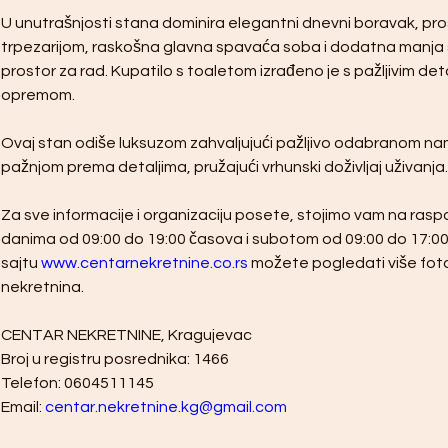
U unutrašnjosti stana dominira elegantni dnevni boravak, pros
trpezarijom, raskošna glavna spavaća soba i dodatna manja s
prostor za rad. Kupatilo s toaletom izrađeno je s pažljivim det
opremom.
Ovaj stan odiše luksuzom zahvaljujući pažljivo odabranom na
pažnjom prema detaljima, pružajući vrhunski doživljaj uživanja.
Za sve informacije i organizaciju posete, stojimo vam na rasp
danima od 09:00 do 19:00 časova i subotom od 09:00 do 17:0
sajtu 
www.centarnekretnine.co.rs
 možete pogledati više fotog
nekretnina.
CENTAR NEKRETNINE, Kragujevac
Broj u registru posrednika: 1466
Telefon: 0604511145
Email: 
centar.nekretnine.kg@gmail.com