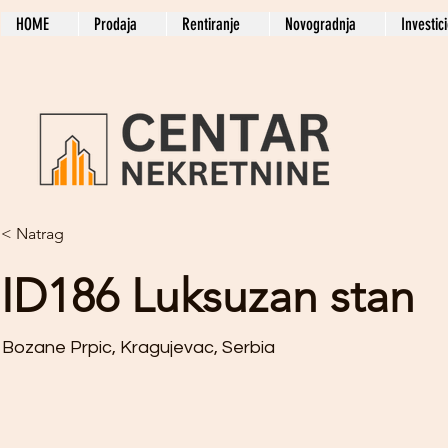
HOME
Prodaja
Rentiranje
Novogradnja
Investic
< Natrag
ID186 Luksuzan stan
Bozane Prpic, Kragujevac, Serbia