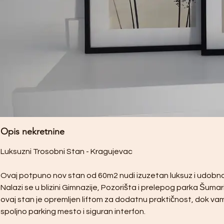
Opis nekretnine
Luksuzni Trosobni Stan - Kragujevac
Ovaj potpuno nov stan od 60m2 nudi izuzetan luksuz i udobno
Nalazi se u blizini Gimnazije, Pozorišta i prelepog parka Šumar
ovaj stan je opremljen liftom za dodatnu praktičnost, dok va
spoljno parking mesto i siguran interfon.