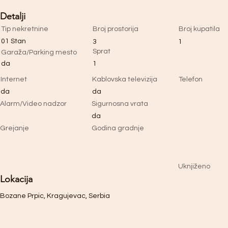
Detalji
Tip nekretnine
Broj prostorija
Broj kupatila
01 Stan
3
1
Sprat
Garaža/Parking mesto
da
1
Internet
Kablovska televizija
Telefon
da
da
Alarm/Video nadzor
Sigurnosna vrata
da
Grejanje
Godina gradnje
Uknjiženo
Lokacija
Bozane Prpic, Kragujevac, Serbia