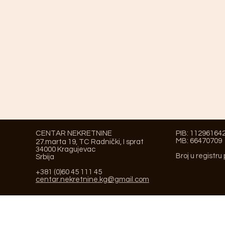
CENTAR NEKRETNINE
PIB: 11296164
MB: 66470709
27.marta 19, TC Radnički, I sprat
34000 Kragujevac
Broj u registru
Srbija
+381 (0)60 45 111 45
centar.nekretnine.kg@gmail.com