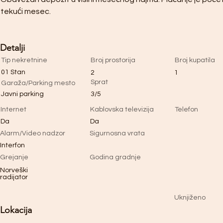
tekući mesec. 
Detalji
Tip nekretnine
Broj prostorija
Broj kupatila
01 Stan
2
1
Sprat
Garaža/Parking mesto
Javni parking
3/5
Internet
Kablovska televizija
Telefon
Da
Da
Alarm/Video nadzor
Sigurnosna vrata
Interfon
Grejanje
Godina gradnje
Norveški
radijator
Uknjiženo
Lokacija