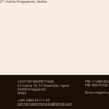
27. marta, Kragujevac, Serbia
CENTAR NEKRETNINE
PIB: 11296164
MB: 66470709
27.marta 19, TC Radnički, I sprat
34000 Kragujevac
Broj u registru
Srbija
+381 (0)60 45 111 45
centar.nekretnine.kg@gmail.com