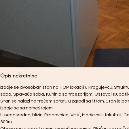
Opis nekretnine
Izdaje se dvosoban stan na TOP lokaciji u Kragujevcu. Strukt
soba, Spavaća soba, Kuhinja sa trpezarijom, Ostava i Kupatilo
Stan se nalazi na trećem spratu u zgradi sa liftom. Stan je po
izdaje se sa nameštajem.  
U neposrednoj blizini Prodavnice, Vrtić, Medicinski fakultet. C
300m
Obavezan depozit u visini mesečnog najma. Plaćanje je poč