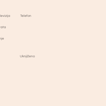
evizija
Telefon
rata
nje
Uknjiženo