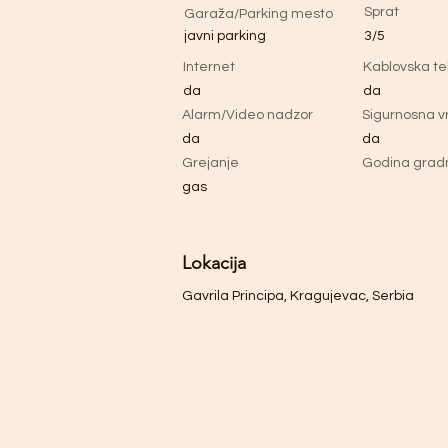
Sprat
Garaža/Parking mesto
javni parking
3/5
Internet
Kablovska tel
da
da
Alarm/Video nadzor
Sigurnosna v
da
da
Grejanje
Godina grad
gas
Lokacija
Gavrila Principa, Kragujevac, Serbia