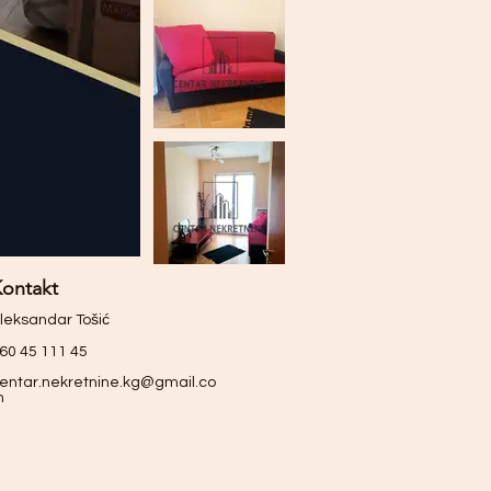
ontakt
leksandar Tošić
60 45 111 45
entar.nekretnine.kg@gmail.co
m