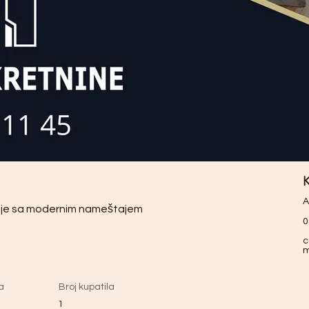
K
A
nje sa modernim nameštajem
0
c
a
Broj kupatila
1