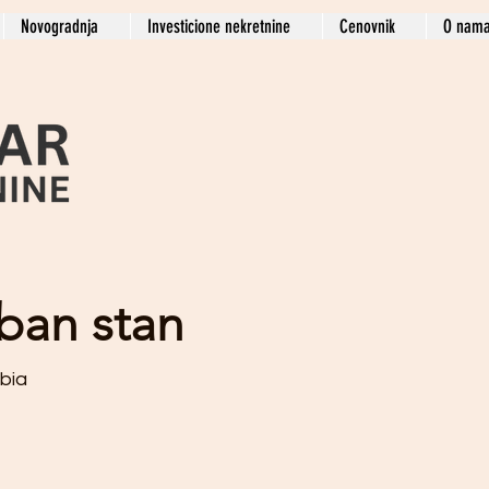
Novogradnja
Investicione nekretnine
Cenovnik
O nam
ban stan
rbia