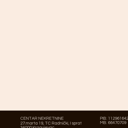
CENTAR NEKRETNINE
PIB: 11296164
MB: 66470709
27.marta 19, TC Radnički, I sprat
34000 Kragujevac