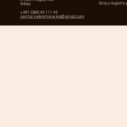
Broj u registru
Srbija
+381 (0)60 45 111 45
centar.nekretnine.kg@gmail.com