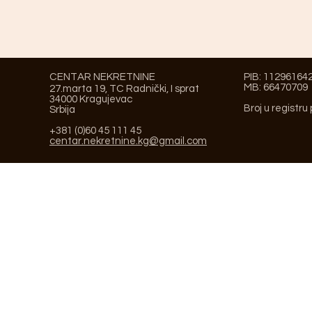
CENTAR NEKRETNINE
PIB: 11296164
MB: 66470709
27.marta 19, TC Radnički, I sprat
34000 Kragujevac
Broj u registru
Srbija
+381 (0)60 45 111 45
centar.nekretnine.kg@gmail.com