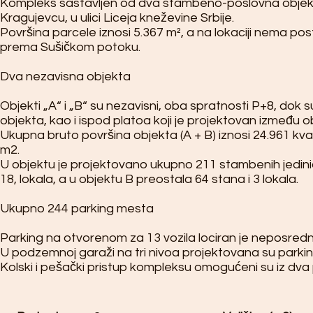
Kompleks sastavljen od dva stambeno-poslovna objekta sa
Kragujevcu, u ulici Liceja kneževine Srbije.
Površina parcele iznosi 5.367 m², a na lokaciji nema pos
prema Sušičkom potoku.
Dva nezavisna objekta
Objekti „A“ i „B“ su nezavisni, oba spratnosti P+8, dok 
objekta, kao i ispod platoa koji je projektovan između o
Ukupna bruto površina objekta (A + B) iznosi 24.961 
m2.
U objektu je projektovano ukupno 211 stambenih jedinic
18, lokala, a u objektu B preostala 64 stana i 3 lokala.
Ukupno 244 parking mesta
Parking na otvorenom za 13 vozila lociran je neposredno
U podzemnoj garaži na tri nivoa projektovana su parkin
Kolski i pešački pristup kompleksu omogućeni su iz dva p