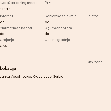
Sprat
Garaža/Parking mesto
opcija
1
Internet
Kablovska televizija
Telefon
da
da
Alarm/Video nadzor
Sigurnosna vrata
da
da
Grejanje
Godina gradnje
GAS
Uknjiženo
Lokacija
Janka Veselinovica, Kragujevac, Serbia