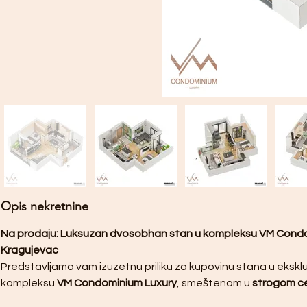
Opis nekretnine
Na prodaju: Luksuzan dvosobhan stan u kompleksu VM Condo
Kragujevac
Predstavljamo vam izuzetnu priliku za kupovinu stana u eks
kompleksu 
VM Condominium Luxury
, smeštenom u 
strogom c