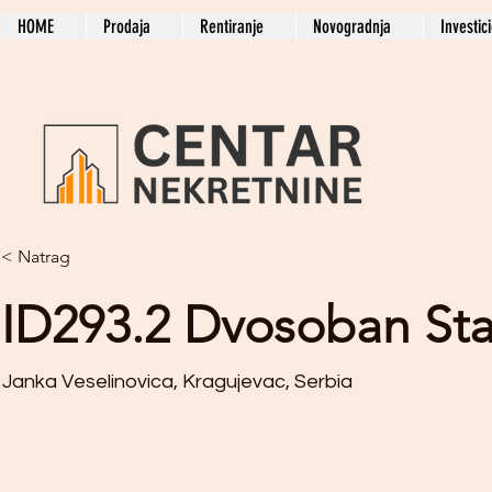
HOME
Prodaja
Rentiranje
Novogradnja
Investic
< Natrag
ID293.2 Dvosoban St
Janka Veselinovica, Kragujevac, Serbia