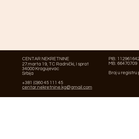
CENTAR NEKRETNINE
PIB: 11296164
MB: 66470709
27.marta 19, TC Radnički, I sprat
34000 Kragujevac
Broj u registru
Srbija
+381 (0)60 45 111 45
centar.nekretnine.kg@gmail.com