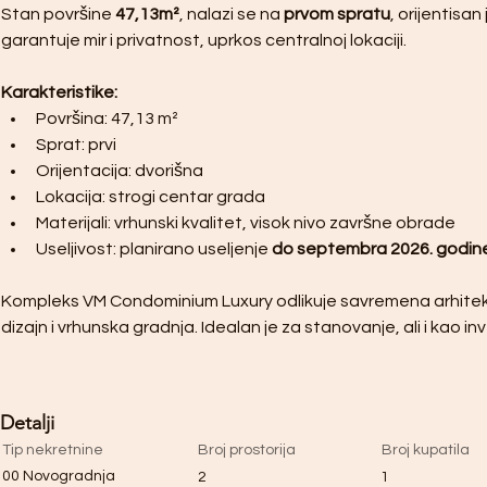
Stan površine 
47,13m²
, nalazi se na 
prvom spratu
, orijentisan 
garantuje mir i privatnost, uprkos centralnoj lokaciji.
Karakteristike:
Površina: 47,13 m²
Sprat: prvi
Orijentacija: dvorišna
Lokacija: strogi centar grada
Materijali: vrhunski kvalitet, visok nivo završne obrade
Useljivost: planirano useljenje 
do septembra 2026. godin
Kompleks VM Condominium Luxury odlikuje savremena arhitektu
dizajn i vrhunska gradnja. Idealan je za stanovanje, ali i kao inv
Detalji
Tip nekretnine
Broj prostorija
Broj kupatila
00 Novogradnja
2
1