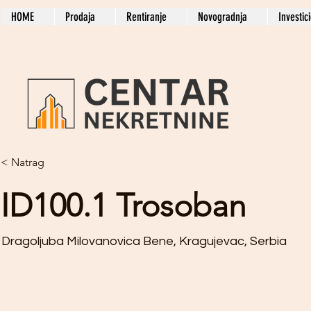
HOME
Prodaja
Rentiranje
Novogradnja
Investic
< Natrag
ID100.1 Trosoban
Dragoljuba Milovanovica Bene, Kragujevac, Serbia