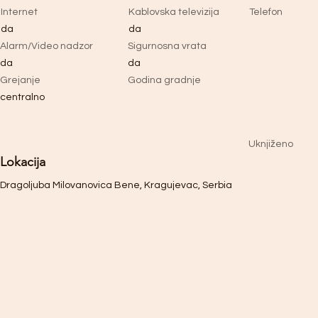
Internet
Kablovska televizija
Telefon
da
da
Alarm/Video nadzor
Sigurnosna vrata
da
da
Grejanje
Godina gradnje
centralno
Uknjiženo
Lokacija
Dragoljuba Milovanovica Bene, Kragujevac, Serbia