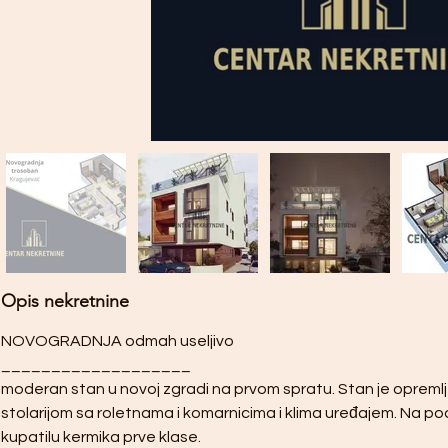
Opis nekretnine
NOVOGRADNJA odmah useljivo
___________________
moderan stan u novoj zgradi na prvom spratu. Stan je oprem
stolarijom sa roletnama i komarnicima i klima uređajem. Na pod
kupatilu kermika prve klase.