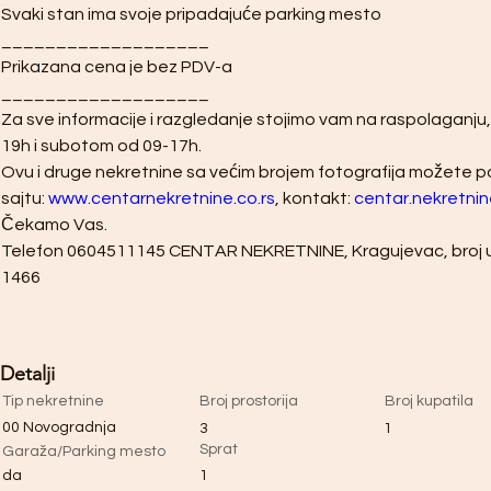
Svaki stan ima svoje pripadajuće parking mesto
___________________
Prikazana cena je bez PDV-a
___________________
Za sve informacije i razgledanje stojimo vam na raspolaganju
19h i subotom od 09-17h. 
Ovu i druge nekretnine sa većim brojem fotografija možete 
sajtu: 
www.centarnekretnine.co.rs
, kontakt: 
centar.nekretni
Čekamo Vas.  
Telefon 0604511145 CENTAR NEKRETNINE, Kragujevac, broj u 
1466
Detalji
Tip nekretnine
Broj prostorija
Broj kupatila
00 Novogradnja
3
1
Sprat
Garaža/Parking mesto
da
1