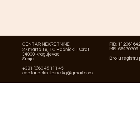
CENTAR NEKRETNINE
PIB: 11296164
MB: 66470709
27.marta 19, TC Radnički, I sprat
34000 Kragujevac
Broj u registru
Srbija
+381 (0)60 45 111 45
centar.nekretnine.kg@gmail.com