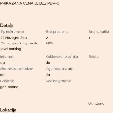
PRIKAZANA CENA JE BEZ PDV-a
Detalji
Tip nekretnine
Broj prostorija
Broj kupatila
00 Novogradnja
2
1
Sprat
Garaža/Parking mesto
javni parking
Internet
Kablovska televizija
Telefon
da
da
Alarm/Video nadzor
Sigurnosna vrata
da
da
Grejanje
Godina gradnje
gas-podno
Uknjiženo
Lokacija