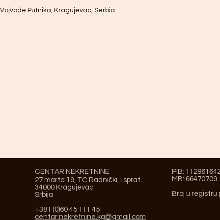
Vojvode Putnika, Kragujevac, Serbia
CENTAR NEKRETNINE
PIB: 11296164
MB: 66470709
27.marta 19, TC Radnički, I sprat
34000 Kragujevac
Broj u registru
Srbija
+381 (0)60 45 111 45
centar.nekretnine.kg@gmail.com