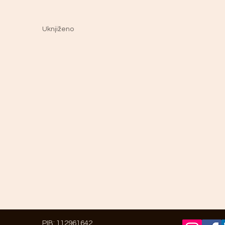
Uknjiženo
PIB: 112961642