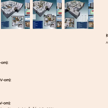
K
A
-om): 
DV-om):
V-om):