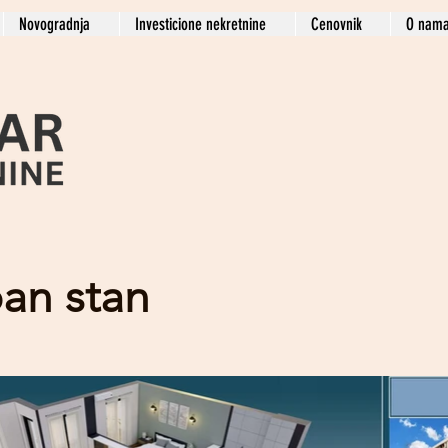
Novogradnja
Investicione nekretnine
Cenovnik
O nam
an stan