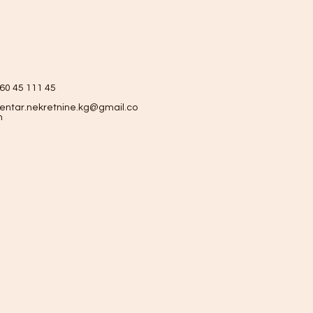
60 45 111 45
entar.nekretnine.kg@gmail.co
m