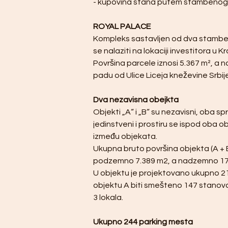
- kupovina stana putem stambenog k
ROYAL PALACE
Kompleks sastavljen od dva stamben
se nalaziti na lokaciji investitora u K
Površina parcele iznosi 5.367 m², a n
padu od Ulice Liceja kneževine Srbi
Dva nezavisna obejkta
Objekti „A“ i „B“ su nezavisni, oba s
jedinstveni i prostiru se ispod oba ob
između objekata.
Ukupna bruto površina objekta (A + B
podzemno 7.389 m2, a nadzemno 17
U objektu je projektovano ukupno 211
objektu A biti smešteno 147 stanova i
3 lokala.
Ukupno 244 parking mesta