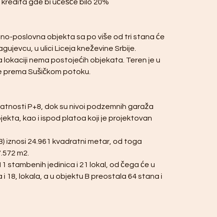
redita gde bi učešće bilo 20%
o-poslovna objekta sa po više od tri stana će 
ragujevcu, u ulici Liceja kneževine Srbije.
a lokaciji nema postojećih objekata. Teren je u 
je prema Sušičkom potoku.
pratnosti P+8, dok su nivoi podzemnih garaža 
jekta, kao i ispod platoa koji je projektovan 
) iznosi 24.961 kvadratni metar, od toga 
.572 m2.
 stambenih jedinica i 21 lokal, od čega će u 
 18, lokala, a u objektu B preostala 64 stana i 