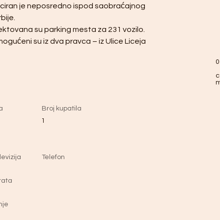
ociran je neposredno ispod saobraćajnog 
bije.
jektovana su parking mesta za 231 vozilo.
ogućeni su iz dva pravca – iz Ulice Liceja 
0
c
a
Broj kupatila
1
evizija
Telefon
rata
nje