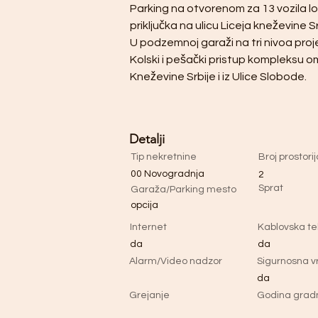
Parking na otvorenom za 13 vozila l
priključka na ulicu Liceja kneževine Sr
U podzemnoj garaži na tri nivoa pro
Kolski i pešački pristup kompleksu om
Kneževine Srbije i iz Ulice Slobode.
Detalji
Tip nekretnine
Broj prostorij
00 Novogradnja
2
Sprat
Garaža/Parking mesto
opcija
Internet
Kablovska tel
da
da
Alarm/Video nadzor
Sigurnosna v
da
Grejanje
Godina grad