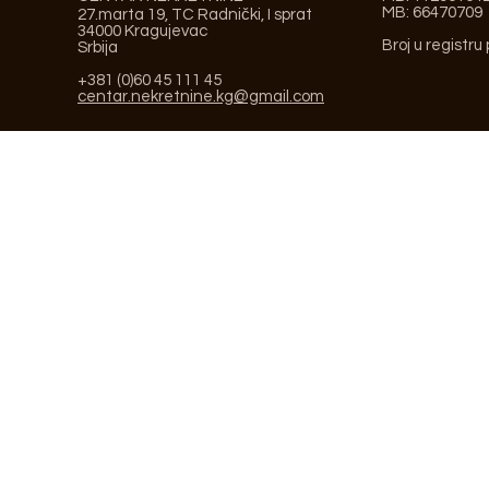
MB: 66470709
27.marta 19, TC Radnički, I sprat
34000 Kragujevac
Broj u registru
Srbija
+381 (0)60 45 111 45
centar.nekretnine.kg@gmail.com