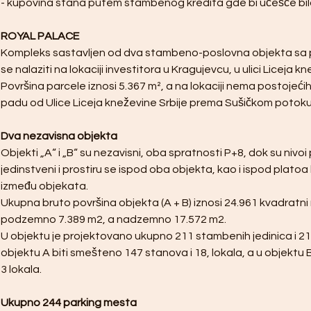
- kupovina stana putem stambenog kredita gde bi učešće bi
ROYAL PALACE
Kompleks sastavljen od dva stambeno-poslovna objekta sa po
se nalaziti na lokaciji investitora u Kragujevcu, u ulici Liceja kn
Površina parcele iznosi 5.367 m², a na lokaciji nema postojećih
padu od Ulice Liceja kneževine Srbije prema Sušičkom potoku
Dva nezavisna objekta
Objekti „A“ i „B“ su nezavisni, oba spratnosti P+8, dok su niv
jedinstveni i prostiru se ispod oba objekta, kao i ispod platoa 
između objekata.
Ukupna bruto površina objekta (A + B) iznosi 24.961 kvadratni
podzemno 7.389 m2, a nadzemno 17.572 m2.
U objektu je projektovano ukupno 211 stambenih jedinica i 21 
objektu A biti smešteno 147 stanova i 18, lokala, a u objektu B
3 lokala.
Ukupno 244 parking mesta