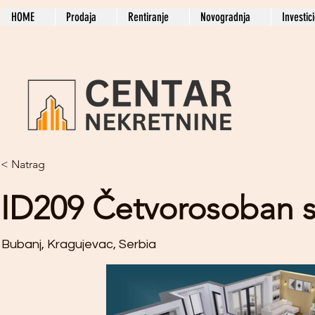
HOME
Prodaja
Rentiranje
Novogradnja
Investic
< Natrag
ID209 Četvorosoban s
Bubanj, Kragujevac, Serbia