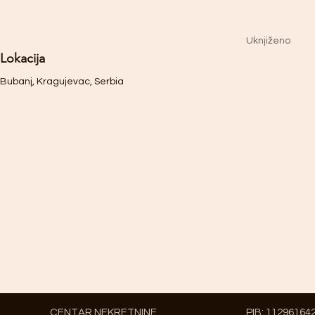
Uknjiženo
Lokacija
Bubanj, Kragujevac, Serbia
CENTAR NEKRETNINE
PIB: 11296164