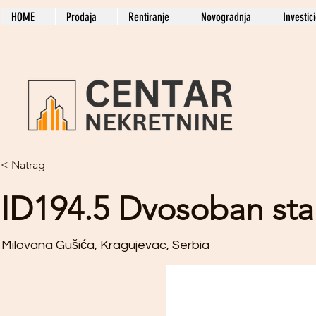
HOME
Prodaja
Rentiranje
Novogradnja
Investic
< Natrag
ID194.5 Dvosoban st
Milovana Gušića, Kragujevac, Serbia