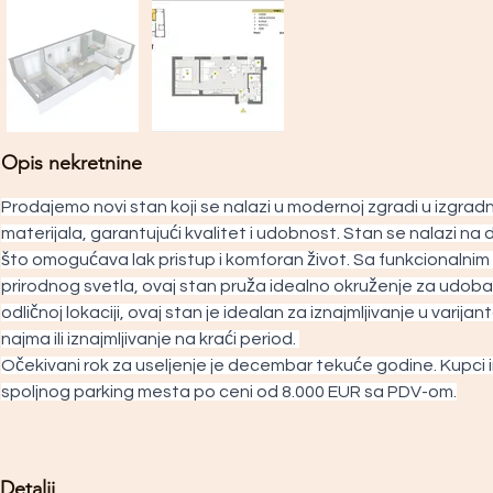
Opis nekretnine
Prodajemo novi stan koji se nalazi u modernoj zgradi u izgradnj
materijala, garantujući kvalitet i udobnost. Stan se nalazi na
što omogućava lak pristup i komforan život. Sa funkcionalnim
prirodnog svetla, ovaj stan pruža idealno okruženje za udoban
odličnoj lokaciji, ovaj stan je idealan za iznajmljivanje u vari
najma ili iznajmljivanje na kraći period. 
Očekivani rok za useljenje je decembar tekuće godine. Kupci 
spoljnog parking mesta po ceni od 8.000 EUR sa PDV-om.
Detalji