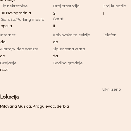
Tip nekretnine
Broj prostorija
Broj kupatila
00 Novogradnja
2
1
Sprat
Garaža/Parking mesto
opcija
II
Internet
Kablovska televizija
Telefon
da
da
Alarm/Video nadzor
Sigurnosna vrata
da
da
Grejanje
Godina gradnje
GAS
Uknjiženo
Lokacija
Milovana Gušića, Kragujevac, Serbia