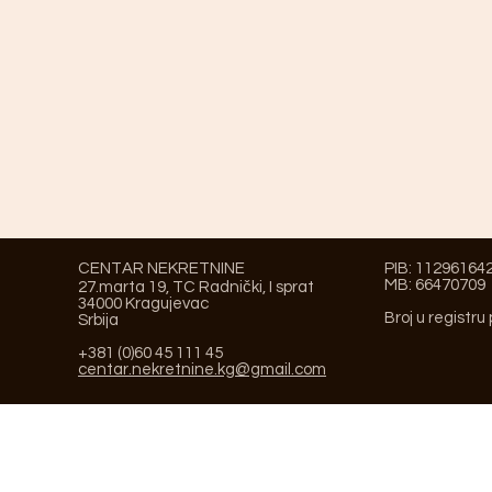
CENTAR NEKRETNINE
PIB: 11296164
MB: 66470709
27.marta 19, TC Radnički, I sprat
34000 Kragujevac
Broj u registru
Srbija
+381 (0)60 45 111 45
centar.nekretnine.kg@gmail.com