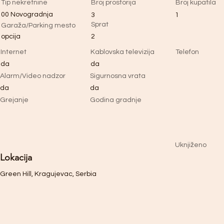
Tip nekretnine
Broj prostorija
Broj kupatila
00 Novogradnja
3
1
Sprat
Garaža/Parking mesto
opcija
2
Internet
Kablovska televizija
Telefon
da
da
Alarm/Video nadzor
Sigurnosna vrata
da
da
Grejanje
Godina gradnje
Uknjiženo
Lokacija
Green Hill, Kragujevac, Serbia