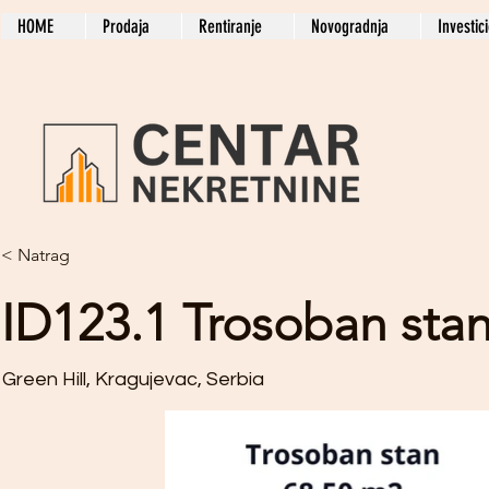
HOME
Prodaja
Rentiranje
Novogradnja
Investic
< Natrag
ID123.1 Trosoban sta
Green Hill, Kragujevac, Serbia