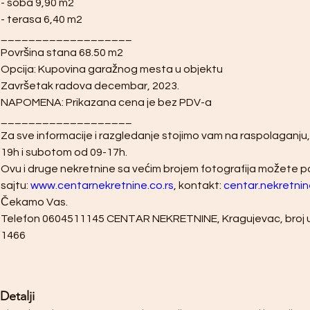
- soba 9,90 m2
- terasa 6,40 m2
___________________
Površina stana 68.50 m2
Opcija: Kupovina garažnog mesta u objektu
Završetak radova decembar, 2023.
NAPOMENA: Prikazana cena je bez PDV-a
___________________
Za sve informacije i razgledanje stojimo vam na raspolaganju
19h i subotom od 09-17h. 
Ovu i druge nekretnine sa većim brojem fotografija možete 
sajtu: 
www.centarnekretnine.co.rs
, kontakt: 
centar.nekretni
Čekamo Vas.  
Telefon 0604511145 CENTAR NEKRETNINE, Kragujevac, broj u 
1466
Detalji