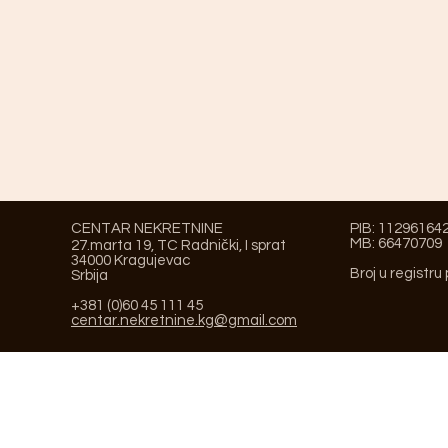
CENTAR NEKRETNINE
PIB: 11296164
MB: 66470709
27.marta 19, TC Radnički, I sprat
34000 Kragujevac
Broj u registru
Srbija
+381 (0)60 45 111 45
centar.nekretnine.kg@gmail.com