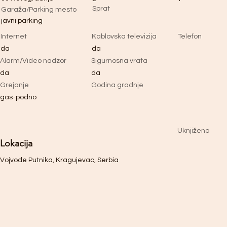
Sprat
Garaža/Parking mesto
javni parking
Internet
Kablovska televizija
Telefon
da
da
Alarm/Video nadzor
Sigurnosna vrata
da
da
Grejanje
Godina gradnje
gas-podno
Uknjiženo
Lokacija
Vojvode Putnika, Kragujevac, Serbia