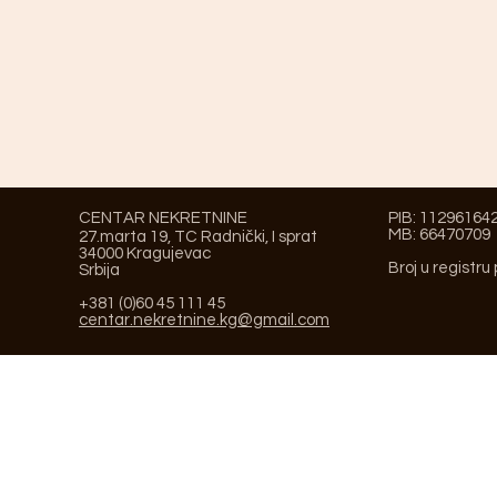
CENTAR NEKRETNINE
PIB: 11296164
MB: 66470709
27.marta 19, TC Radnički, I sprat
34000 Kragujevac
Broj u registru
Srbija
+381 (0)60 45 111 45
centar.nekretnine.kg@gmail.com