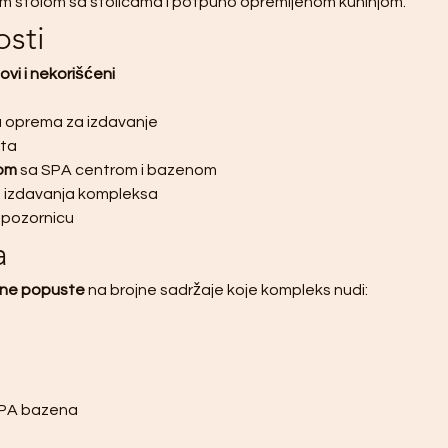
kim stolom sa stolicama i potpuno opremljenom kuhinjom.
sti
ovi i nekorišćeni
a oprema za izdavanje
ata
om
 sa SPA centrom i bazenom
u izdavanja kompleksa
u pozornicu
a
ne popuste
 na brojne sadržaje koje kompleks nudi:
SPA bazena