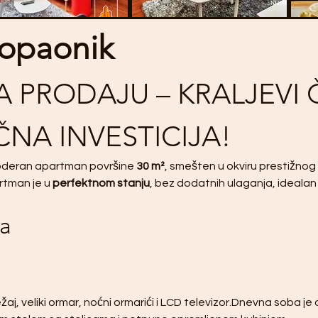
Kopaonik
 PRODAJU – KRALJEVI 
IČNA INVESTICIJA!
oderan apartman površine 
30 m²
, smešten u okviru prestižn
rtman je u 
perfektnom stanju
, bez dodatnih ulaganja, idealan 
ja
ežaj, veliki ormar, noćni ormarići i LCD televizor.Dnevna soba j