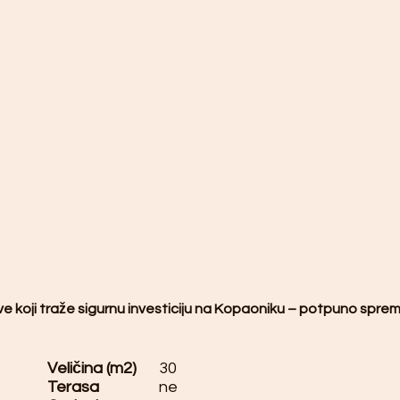
ve koji traže sigurnu investiciju na Kopaoniku – potpuno sprem
Veličina (m2)
30
Terasa
ne