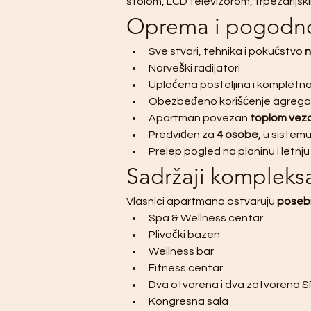
stolom, LCD televizorom, trpezarijs
Oprema i pogodno
Sve stvari, tehnika i pokućstvo 
n
Norveški radijatori
Uplaćena posteljina i kompletn
Obezbeđeno korišćenje agreg
Apartman povezan 
toplom vez
Predviđen za 
4 osobe
, u sistem
Prelep pogled na planinu i letnj
Sadržaji kompleks
Vlasnici apartmana ostvaruju 
poseb
Spa & Wellness centar
Plivački bazen
Wellness bar
Fitness centar
Dva otvorena i dva zatvorena 
Kongresna sala