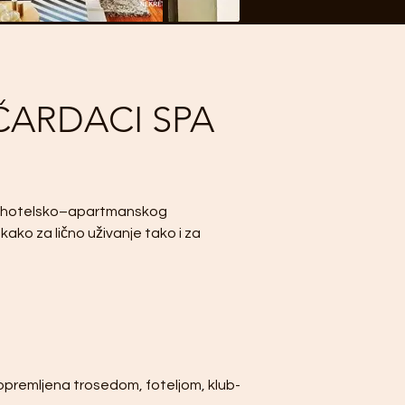
ČARDACI SPA 
og hotelsko–apartmanskog 
kako za lično uživanje tako i za 
e opremljena trosedom, foteljom, klub-