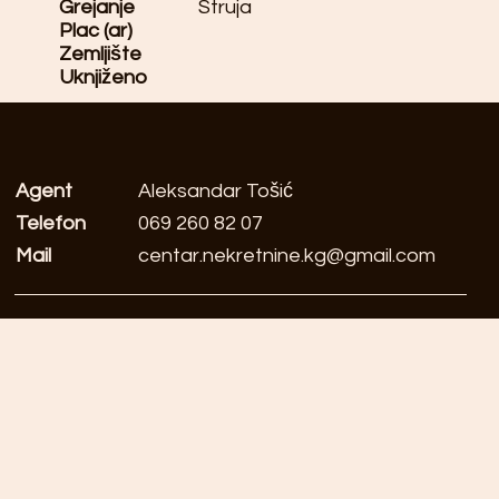
Grejanje
Struja
Plac (ar)
Zemljište
Uknjiženo
Agent
Aleksandar Tošić
Telefon
069 260 82 07
Mail
centar.nekretnine.kg@gmail.com