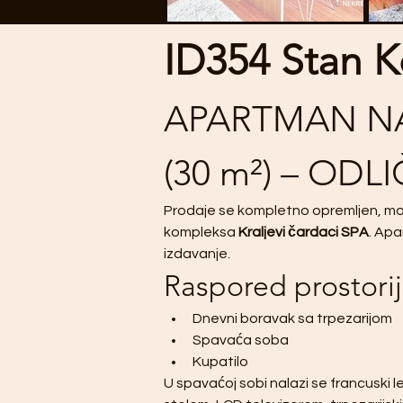
ID354 Stan 
APARTMAN NA
(30 m²) – ODL
Prodaje se kompletno opremljen, m
kompleksa 
Kraljevi čardaci SPA
. Apa
izdavanje.
Raspored prostori
Dnevni boravak sa trpezarijom
Spavaća soba
Kupatilo
U spavaćoj sobi nalazi se francuski l