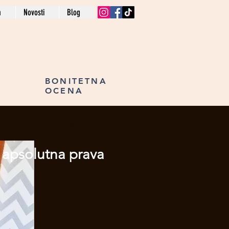
a
Novosti
Blog
BONITETNA
OCENA
Sledeća nekretnina >
 apsolutna prava