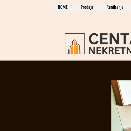
HOME
Prodaja
Rentiranje
< Prethodna nekretnina