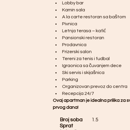
Lobby bar
Kamin sala
A la carte restoran sa baštom
Pivnica
Letnja terasa – kafić
Pansionski restoran
Prodavnica
Frizerski salon
Tereni za tenis i fudbal
Igraonica sa čuvanjem dece
Ski servis i skijašnica
Parking
Organizovan prevoz do centra
Recepcija 24/7
Ovaj apartman je idealna prilika za s
prvog dana!
Broj soba
1.5
Sprat