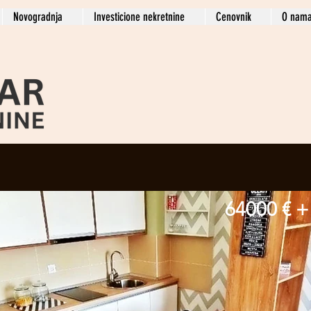
Novogradnja
Investicione nekretnine
Cenovnik
O nam
64000 € +