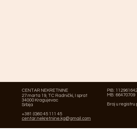
CENTAR NEKRETNINE
PIB: 11296164
MB: 66470709
27.marta 19, TC Radnički, I sprat
34000 Kragujevac
Broj u registru
Srbija
+381 (0)60 45 111 45
centar.nekretnine.kg@gmail.com