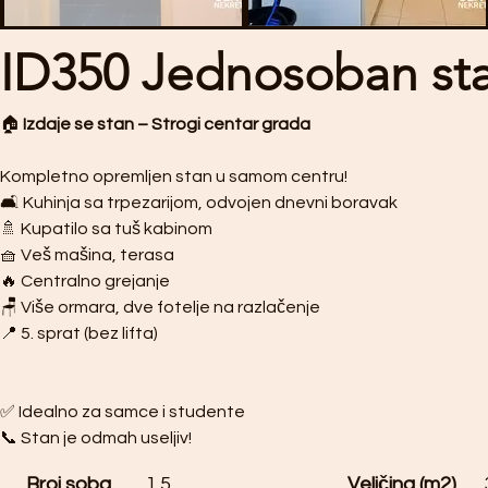
ID350 Jednosoban st
🏠 
Izdaje se stan – Strogi centar grada
Kompletno opremljen stan u samom centru!
🛋️ Kuhinja sa trpezarijom, odvojen dnevni boravak
🚿 Kupatilo sa tuš kabinom
🧺 Veš mašina, terasa
🔥 Centralno grejanje
🪑 Više ormara, dve fotelje na razlačenje
📍 5. sprat (bez lifta)
✅ Idealno za samce i studente
📞 Stan je odmah useljiv!
Broj soba
1.5
Veličina (m2)