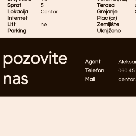
Sprat
5
Terasa
Lokacija
Centar
Grejanje
Internet
Plac (ar)
Lift
ne
Zemljište
Parking
Uknjiženo
pozovite
Agent
Aleksa
Telefon
060 45
nas
Mail
centar