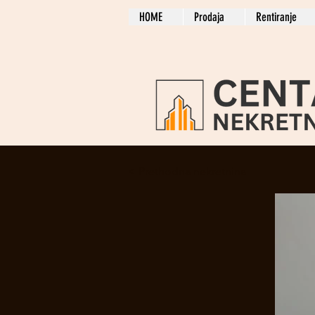
HOME
Prodaja
Rentiranje
< Prethodna nekretnina