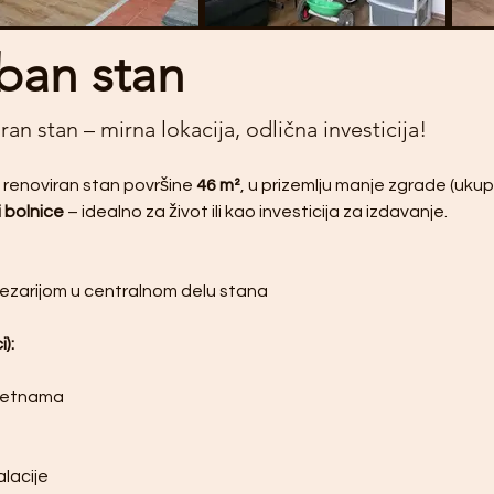
ban stan
n stan – mirna lokacija, odlična investicija!
 renoviran stan površine 
46 m²
, u prizemlju manje zgrade (ukup
 bolnice
 – idealno za život ili kao investicija za izdavanje.
pezarijom u centralnom delu stana
):
oletnama
alacije