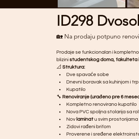
ID298 Dvoso
🏡 Na prodaju potpuno renovira
Prodaje se funkcionalan i kompletno
blizini 
studentskog doma, fakulteta i
📐 
Struktura:
Dve spavaće sobe
Dnevni boravak sa kuhinjom i tr
Kupatilo
🔧 
Renoviranje (urađeno pre 6 meseci
Kompletno renovirano kupatilo
Nova PVC spoljna stolarija sa r
Nov 
laminat
 u svim prostorijama
Zidovi rađeni brifom
Proverene i sređene elektroinst