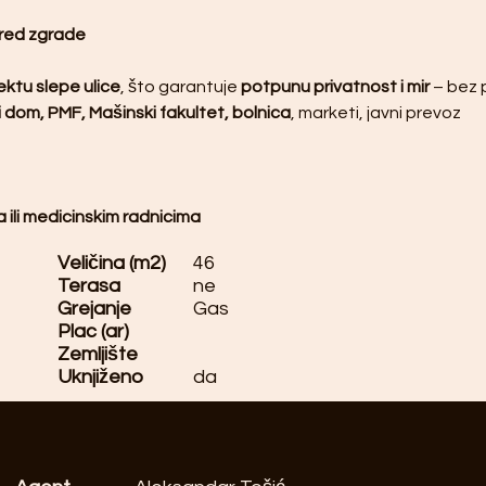
pred zgrade
ktu slepe ulice
, što garantuje 
potpunu privatnost i mir
 – bez
 dom, PMF, Mašinski fakultet, bolnica
, marketi, javni prevoz
 ili medicinskim radnicima
Veličina (m2)
46
Terasa
ne
Grejanje
Gas
Plac (ar)
Zemljište
Uknjiženo
da