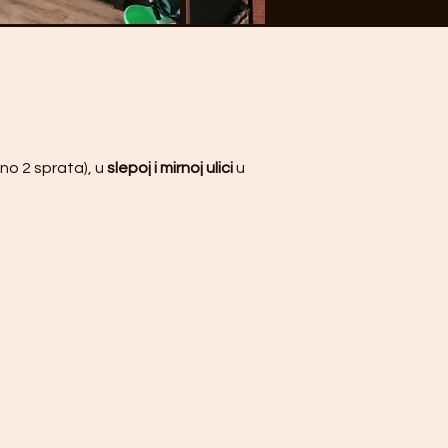
no 2 sprata), u 
slepoj i mirnoj ulici
 u 