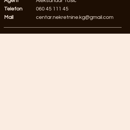
Agent
Aleksandar Tošić
Telefon
060 45 111 45
Mail
centar.nekretnine.kg@gmail.com