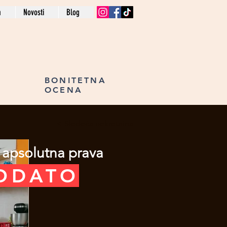
a
Novosti
Blog
BONITETNA
OCENA
Sledeća nekretnina >
 apsolutna prava
ODATO