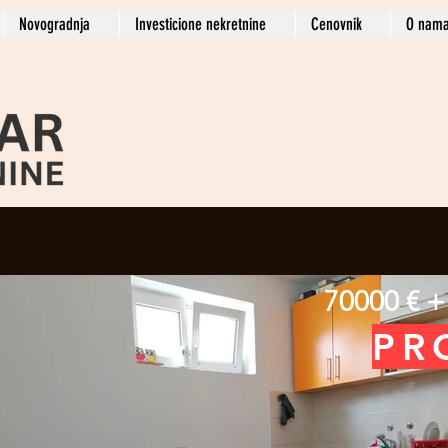
Novogradnja
Investicione nekretnine
Cenovnik
O nam
70000 € +
PR