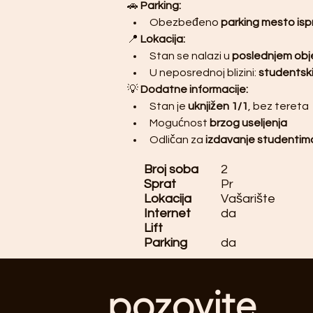
🚗 
Parking:
Obezbeđeno 
parking mesto is
📍 
Lokacija:
Stan se nalazi u 
poslednjem obje
U neposrednoj blizini: 
studentski
💡 
Dodatne informacije:
Stan je 
uknjižen 1/1
, bez tereta
Mogućnost 
brzog useljenja
Odličan za 
izdavanje studentima
Broj soba
2
Sprat
Pr
Lokacija
Vašarište
Internet
da
Lift
Parking
da
pozovite