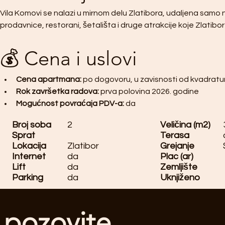
Vila Komovi se nalazi u mirnom delu Zlatibora, udaljena samo ne
prodavnice, restorani, šetališta i druge atrakcije koje Zlatibor
💰 Cena i uslovi
Cena apartmana:
 po dogovoru, u zavisnosti od kvadrature
Rok završetka radova:
 prva polovina 2026. godine
Mogućnost povraćaja PDV-a:
 da
Broj soba
2
Veličina (m2)
Sprat
Terasa
Lokacija
Zlatibor
Grejanje
Internet
da
Plac (ar)
Lift
da
Zemljište
Parking
da
Uknjiženo
pozovite