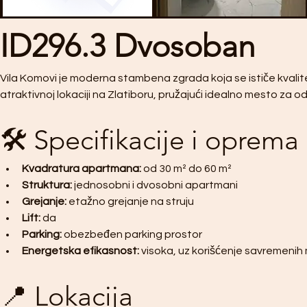
ID296.3 Dvosoban
Vila Komovi je moderna stambena zgrada koja se ističe kvalit
atraktivnoj lokaciji na Zlatiboru, pružajući idealno mesto za odmo
🛠️ Specifikacije i oprema
Kvadratura apartmana:
 od 30 m² do 60 m²
Struktura:
 jednosobni i dvosobni apartmani
Grejanje:
 etažno grejanje na struju
Lift:
 da
Parking:
 obezbeđen parking prostor
Energetska efikasnost:
 visoka, uz korišćenje savremenih 
📍 Lokacija