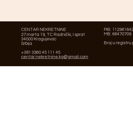
CENTAR NEKRETNINE
PIB: 11296164
MB: 66470709
27.marta 19, TC Radnički, I sprat
34000 Kragujevac
Broj u registru
Srbija
+381 (0)60 45 111 45
centar.nekretnine.kg@gmail.com