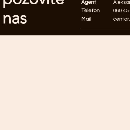
Agent
Aleksa
Telefon
060 45
nas
Mail
centar