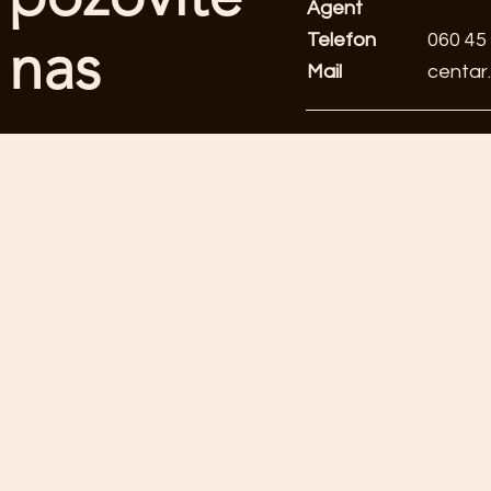
Agent
Telefon
060 45
nas
Mail
centar