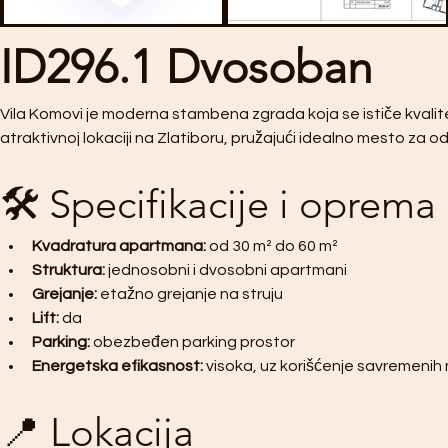
ID296.1 Dvosoban
Vila Komovi je moderna stambena zgrada koja se ističe kvalit
atraktivnoj lokaciji na Zlatiboru, pružajući idealno mesto za odmo
🛠️ Specifikacije i oprema
Kvadratura apartmana:
 od 30 m² do 60 m²
Struktura:
 jednosobni i dvosobni apartmani
Grejanje:
 etažno grejanje na struju
Lift:
 da
Parking:
 obezbeđen parking prostor
Energetska efikasnost:
 visoka, uz korišćenje savremenih 
📍 Lokacija