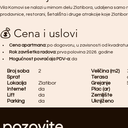
Vila Komovi se nalazi u mirnom delu Zlatibora, udaljena samo ne
prodavnice, restorani, šetališta i druge atrakcije koje Zlatibor
💰 Cena i uslovi
Cena apartmana:
 po dogovoru, u zavisnosti od kvadrature
Rok završetka radova:
 prva polovina 2026. godine
Mogućnost povraćaja PDV-a:
 da
Broj soba
2
Veličina (m2)
Sprat
Terasa
Lokacija
Zlatibor
Grejanje
Internet
da
Plac (ar)
Lift
da
Zemljište
Parking
da
Uknjiženo
pozovite