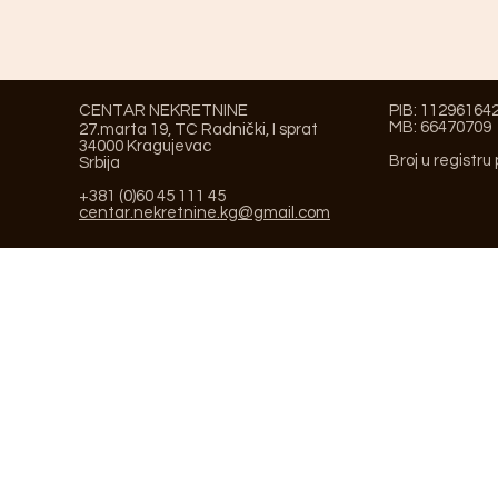
CENTAR NEKRETNINE
PIB: 11296164
MB: 66470709
27.marta 19, TC Radnički, I sprat
34000 Kragujevac
Broj u registru
Srbija
+381 (0)60 45 111 45
centar.nekretnine.kg@gmail.com