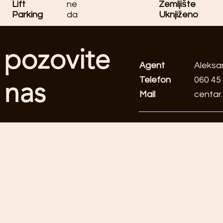
Lift
ne
Zemljište
Parking
da
Uknjiženo
pozovite
Agent
Aleksa
Telefon
060 45
nas
Mail
centar