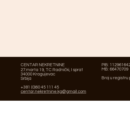
CENTAR NEKRETNINE
PIB: 11296164
MB: 66470709
27.marta 19, TC Radnički, I sprat
34000 Kragujevac
Broj u registru
Srbija
+381 (0)60 45 111 45
centar.nekretnine.kg@gmail.com