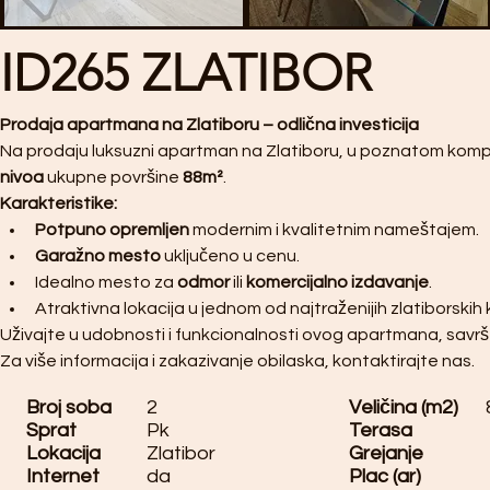
ID265 ZLATIBOR
Prodaja apartmana na Zlatiboru – odlična investicija
Na prodaju luksuzni apartman na Zlatiboru, u poznatom komp
nivoa
 ukupne površine 
88m²
.
Karakteristike:
Potpuno opremljen
 modernim i kvalitetnim nameštajem.
Garažno mesto
 uključeno u cenu.
Idealno mesto za 
odmor
 ili 
komercijalno izdavanje
.
Atraktivna lokacija u jednom od najtraženijih zlatiborski
Uživajte u udobnosti i funkcionalnosti ovog apartmana, savršen
Za više informacija i zakazivanje obilaska, kontaktirajte nas.
Broj soba
2
Veličina (m2)
Sprat
Pk
Terasa
Lokacija
Zlatibor
Grejanje
Internet
da
Plac (ar)