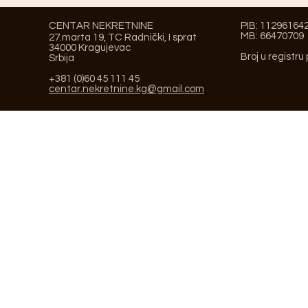
CENTAR NEKRETNINE
PIB: 11296164
MB: 66470709
27.marta 19, TC Radnički, I sprat
34000 Kragujevac
Broj u registru
Srbija
+381 (0)60 45 111 45
centar.nekretnine.kg@gmail.com