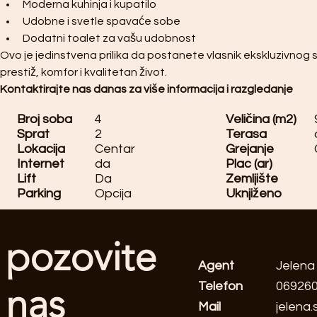
Moderna kuhinja i kupatilo
Udobne i svetle spavaće sobe
Dodatni toalet za vašu udobnost
Ovo je jedinstvena prilika da postanete vlasnik ekskluzivnog st
prestiž, komfor i kvalitetan život.
Kontaktirajte nas danas za više informacija i razgledanje
Broj soba
4
Veličina (m2)
Sprat
2
Terasa
Lokacija
Centar
Grejanje
Internet
da
Plac (ar)
Lift
Da
Zemljište
Parking
Opcija
Uknjiženo
pozovite
Agent
Jelena 
Telefon
06926
nas
Mail
jelena.