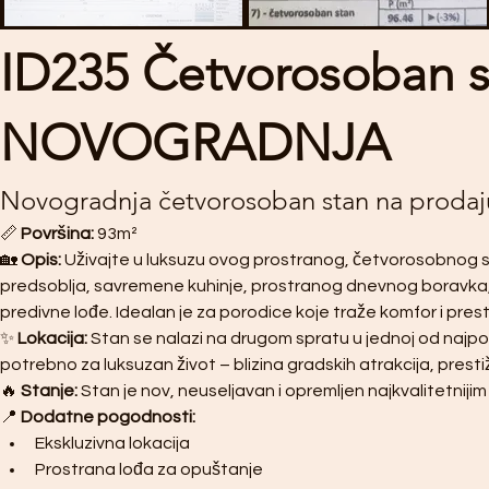
ID235 Četvorosoban s
NOVOGRADNJA
Novogradnja četvorosoban stan na prodaj
📏 
Površina:
 93m²
🏡 
Opis:
 Uživajte u luksuzu ovog prostranog, četvorosobnog sta
predsoblja, savremene kuhinje, prostranog dnevnog boravka,
predivne lođe. Idealan je za porodice koje traže komfor i prest
✨ 
Lokacija:
 Stan se nalazi na drugom spratu u jednoj od najpože
potrebno za luksuzan život – blizina gradskih atrakcija, prestižne 
🔥 
Stanje:
 Stan je nov, neuseljavan i opremljen najkvalitetnij
📍 
Dodatne pogodnosti:
Ekskluzivna lokacija
Prostrana lođa za opuštanje