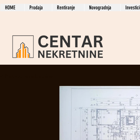
HOME
Prodaja
Rentiranje
Novogradnja
Investic
< Prethodna nekretnina