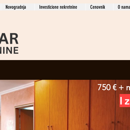
Novogradnja
Investicione nekretnine
Cenovnik
O nam
750 € + 
I