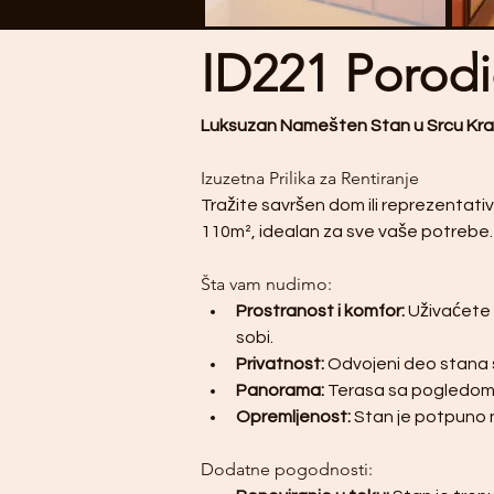
ID221 Porodi
Luksuzan Namešten Stan u Srcu Kragu
Izuzetna Prilika za Rentiranje
Tražite savršen dom ili reprezentat
110m², idealan za sve vaše potrebe.
Šta vam nudimo:
Prostranost i komfor:
 Uživaćete 
sobi.
Privatnost:
 Odvojeni deo stana s
Panorama:
 Terasa sa pogledom n
Opremljenost:
 Stan je potpuno
Dodatne pogodnosti: