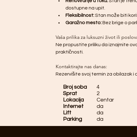
Renoviranje u toku:
 Stan je tren
dostupne na upit.
Fleksibilnost:
 Stan može biti kor
Garažno mesto:
 Bez brige o pa
Vaša prilika za luksuzni život ili poslo
Ne propustite priliku da iznajmite ov
praktičnosti.
Kontaktirajte nas danas:
Rezervišite svoj termin za obilazak i os
Broj soba
4
Sprat
2
Lokacija
Centar
Internet
da
Lift
da
Parking
da