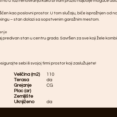
utno u fazi renoviranja kako bi vam pružio najbolje moguće uslov
išćen kao poslovni prostor. U tom slučaju, biće ispražnjen od 
rkingu – stan dolazi sa sopstvenim garažnim mestom.
vanje
aj predivan stan u centru grada. Savršen za sve koji žele kombi
igurajte sebi ili svojoj firmi prostor koji zaslužujete!
Veličina (m2)
110
Terasa
da
Grejanje
CG
Plac (ar)
Zemljište
Uknjiženo
da