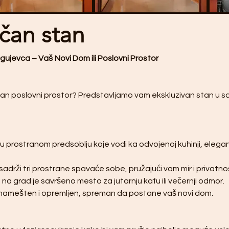
čan stan
jevca – Vaš Novi Dom ili Poslovni Prostor
ivan poslovni prostor? Predstavljamo vam ekskluzivan stan u 
u prostranom predsoblju koje vodi ka odvojenoj kuhinji, elegant
adrži tri prostrane spavaće sobe, pružajući vam mir i privatno
a grad je savršeno mesto za jutarnju kafu ili večernji odmor.
 namešten i opremljen, spreman da postane vaš novi dom.