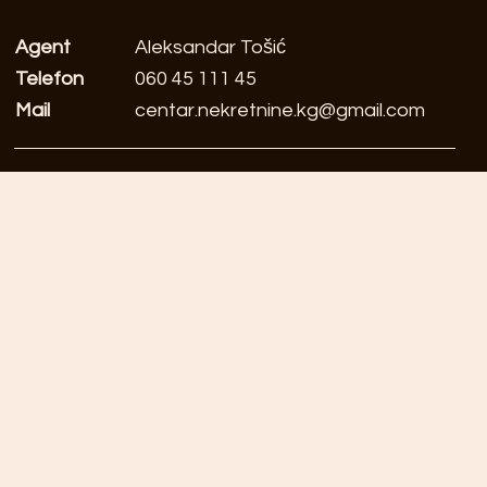
Agent
Aleksandar Tošić
Telefon
060 45 111 45
Mail
centar.nekretnine.kg@gmail.com