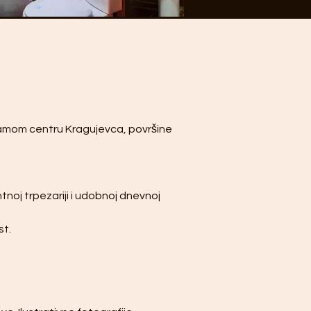
samom centru Kragujevca, površine 
noj trpezariji i udobnoj dnevnoj 
st.