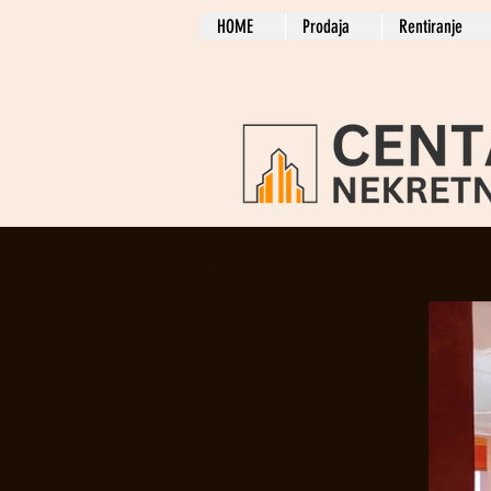
HOME
Prodaja
Rentiranje
< Prethodna nekretnina