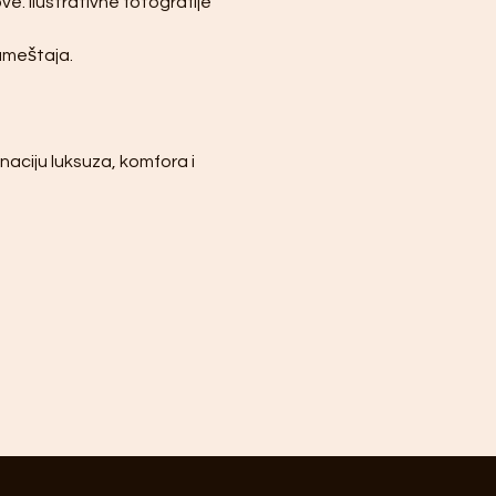
e. Ilustrativne fotografije 
nameštaja.
naciju luksuza, komfora i 