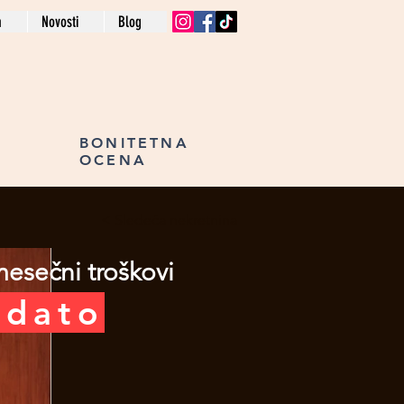
a
Novosti
Blog
BONITETNA
OCENA
Sledeća nekretnina >
mesečni troškovi
zdato