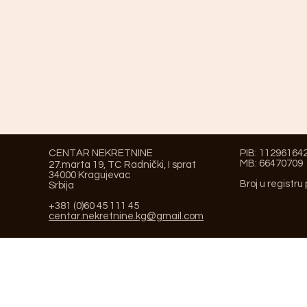
CENTAR NEKRETNINE
PIB: 11296164
MB: 66470709
27.marta 19, TC Radnički, I sprat
34000 Kragujevac
Broj u registru
Srbija
+381 (0)60 45 111 45
centar.nekretnine.kg@gmail.com