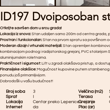
ID197 Dvoiposoban s
Otkrijte savršen dom u srcu grada!
Lokacija iz snova: 
Stan udaljen samo 200m od centra grada, pruž
Prostran i funkcionalan:
 Stan na prvom spratu sa površinom od
Moderan dizajn i vrhunski materijali: 
Stan opremljen kombinova
kombinacijom podnog i radijatorskog grejanj, PVC stolarijom S
aluminijumskim roletnama.
Praktičnost i sigurnost: 
Lift u zgradi olakšava pristup, a dost
Finansijske olakšice: 
Mogućnost kupovine putem stambenog kre
ponudu još primamljivijom.
Dobrodošli u vašu budućnost!
Broj soba
3
Veličina (m2)
Sprat
I
Terasa
Lokacija
Centar preko Lepenice
Grejanje
Internet
da
Plac (ar)