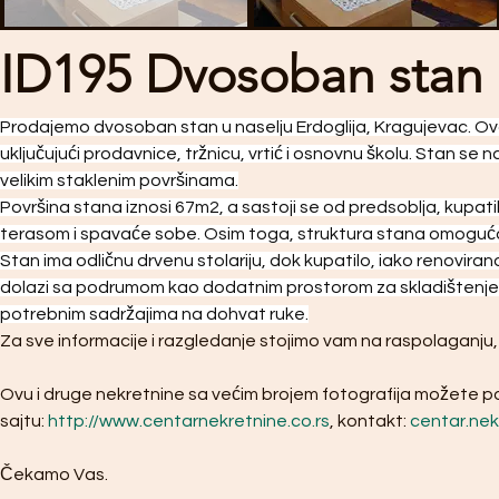
ID195 Dvosoban stan
Prodajemo dvosoban stan u naselju Erdoglija, Kragujevac. Ov
uključujući prodavnice, tržnicu, vrtić i osnovnu školu. Stan se 
velikim staklenim površinama.
Površina stana iznosi 67m2, a sastoji se od predsoblja, kupat
terasom i spavaće sobe. Osim toga, struktura stana omogućav
Stan ima odličnu drvenu stolariju, dok kupatilo, iako renovir
dolazi sa podrumom kao dodatnim prostorom za skladištenje. O
potrebnim sadržajima na dohvat ruke.
Za sve informacije i razgledanje stojimo vam na raspolaganju
Ovu i druge nekretnine sa većim brojem fotografija možete p
sajtu: 
http://www.centarnekretnine.co.rs
, kontakt: 
centar.ne
Čekamo Vas.  