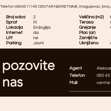
Telefon 0604511145 CENTAR NEKRETNINE, Kragujevac, broj u 
Broj soba
2
Veličina (m2)
Sprat
III
Terasa
Lokacija
Erdoglija
Grejanje
Internet
da
Plac (ar)
Lift
ne
Zemljište
Parking
Javni
Uknjiženo
pozovite
Agent
Aleksa
Telefon
060 45
nas
Mail
centar