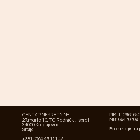
CENTAR NEKRETNINE
PIB: 11296164
MB: 66470709
27.marta 19, TC Radnički, I sprat
34000 Kragujevac
Broj u registru
Srbija
+381 (0)60 45 111 45