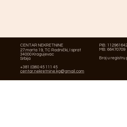
CENTAR NEKRETNINE
PIB: 11296164
MB: 66470709
27.marta 19, TC Radnički, I sprat
34000 Kragujevac
Broj u registru
Srbija
+381 (0)60 45 111 45
centar.nekretnine.kg@gmail.com