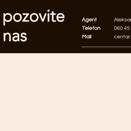
pozovite
Agent
Aleksa
Telefon
060 45
nas
Mail
centar