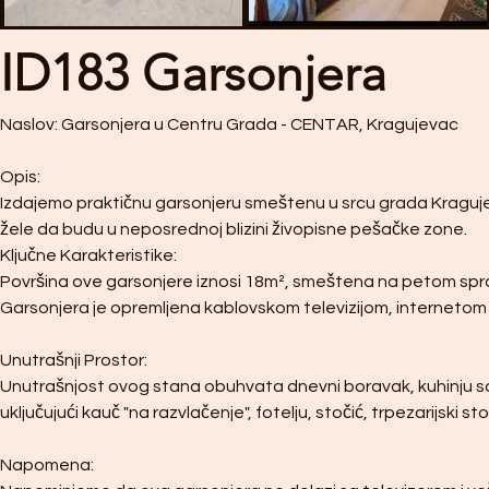
ID183 Garsonjera
Naslov: Garsonjera u Centru Grada - CENTAR, Kragujevac
Opis:
Izdajemo praktičnu garsonjeru smeštenu u srcu grada Kragujevc
žele da budu u neposrednoj blizini živopisne pešačke zone.
Ključne Karakteristike:
Površina ove garsonjere iznosi 18m², smeštena na petom spra
Garsonjera je opremljena kablovskom televizijom, internetom i 
Unutrašnji Prostor:
Unutrašnjost ovog stana obuhvata dnevni boravak, kuhinju sa 
uključujući kauč "na razvlačenje", fotelju, stočić, trpezarijski sto
Napomena: