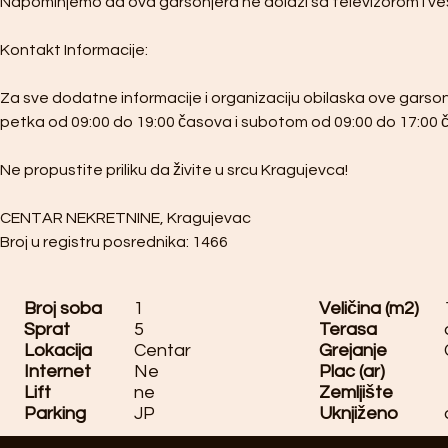
Napominjemo da ova garsonjera ne dolazi sa televizorom i v
Kontakt Informacije:
Za sve dodatne informacije i organizaciju obilaska ove garso
petka od 09:00 do 19:00 časova i subotom od 09:00 do 17:00 
Ne propustite priliku da živite u srcu Kragujevca!
CENTAR NEKRETNINE, Kragujevac
Broj u registru posrednika: 1466
Broj soba
1
Veličina (m2)
Sprat
5
Terasa
Lokacija
Centar
Grejanje
Internet
Ne
Plac (ar)
Lift
ne
Zemljište
Parking
JP
Uknjiženo