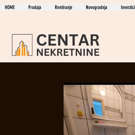
HOME
Prodaja
Rentiranje
Novogradnja
Investic
< Prethodna nekretnina