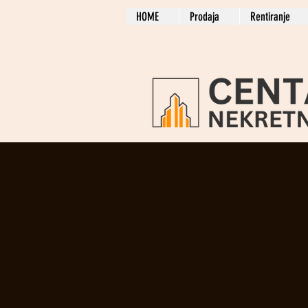
HOME
Prodaja
Rentiranje
< Prethodna nekretnina