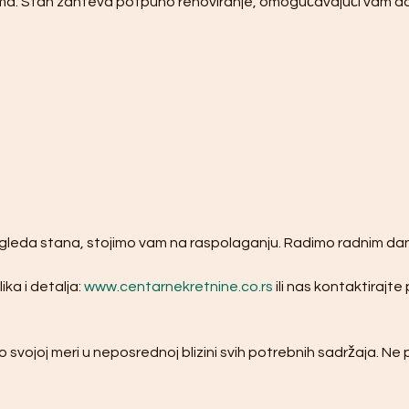
ama. Stan zahteva potpuno renoviranje, omogućavajući vam da 
egleda stana, stojimo vam na raspolaganju. Radimo radnim dan
ka i detalja: 
www.centarnekretnine.co.rs
 ili nas kontaktirajt
o svojoj meri u neposrednoj blizini svih potrebnih sadržaja. Ne 