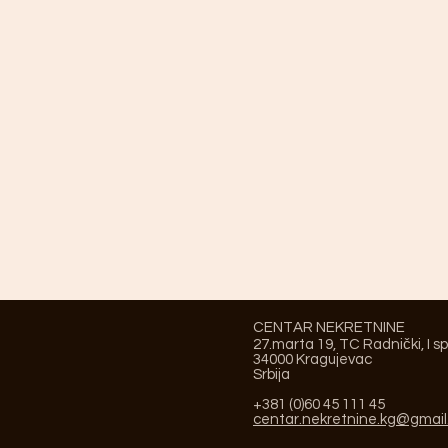
CENTAR NEKRETNINE
27.marta 19, TC Radnički, I s
34000 Kragujevac
Srbija
+381 (0)60 45 111 45
centar.nekretnine.kg@gmai