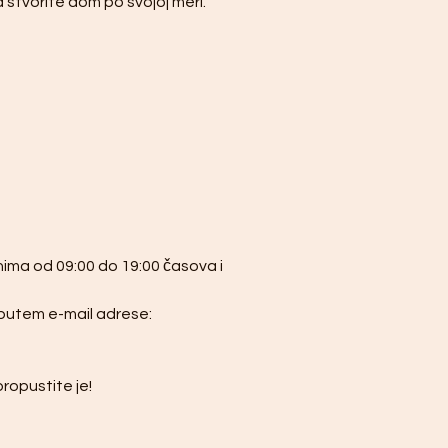
stvorite dom po svojoj meri.
ima od 09:00 do 19:00 časova i 
e putem e-mail adrese: 
propustite je!