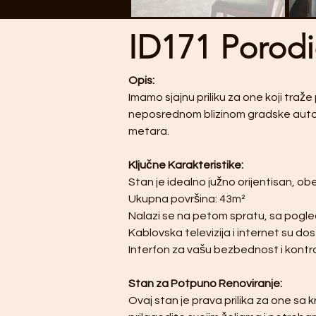
ID171 Porodi
Opis:
Imamo sjajnu priliku za one koji tra
neposrednom blizinom gradske autobus
metara.
Ključne Karakteristike:
Stan je idealno južno orijentisan, o
Ukupna površina: 43m²
Nalazi se na petom spratu, sa pogl
Kablovska televizija i internet su do
Interfon za vašu bezbednost i kontr
Stan za Potpuno Renoviranje:
Ovaj stan je prava prilika za one sa k