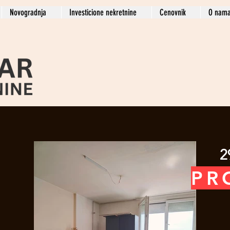
Novogradnja
Investicione nekretnine
Cenovnik
O nam
2
PR