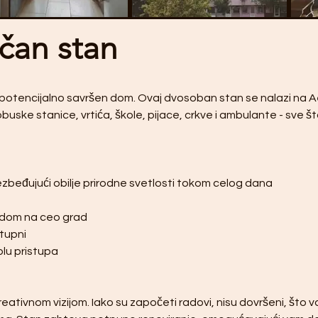
čan stan
že potencijalno savršen dom. Ovaj dvosoban stan se nalazi na 
ke stanice, vrtića, škole, pijace, crkve i ambulante - sve š
bezbeđujući obilje prirodne svetlosti tokom celog dana
edom na ceo grad
stupni
olu pristupa
reativnom vizijom. Iako su započeti radovi, nisu dovršeni, što v