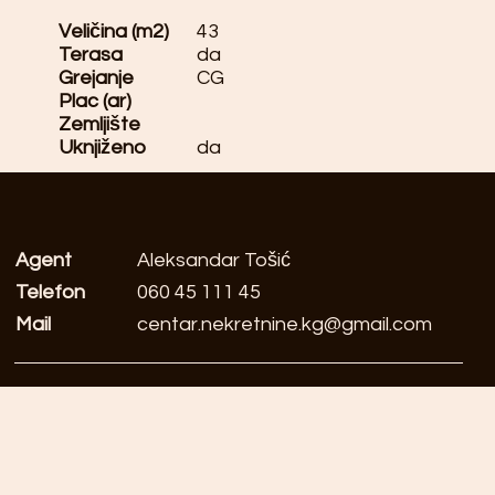
Veličina (m2)
43
Terasa
da
Grejanje
CG
Plac (ar)
Zemljište
Uknjiženo
da
Agent
Aleksandar Tošić
Telefon
060 45 111 45
Mail
centar.nekretnine.kg@gmail.com