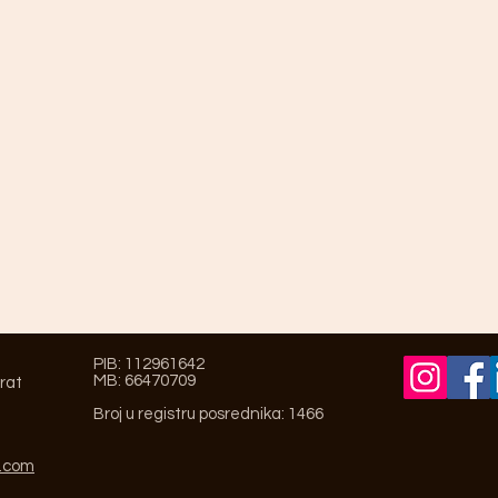
PIB: 112961642
MB: 66470709
prat
Broj u registru posrednika: 1466
l.com