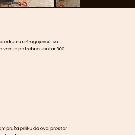
Aerodromu u Kragujevcu, sa 
to vam je potrebno unutar 300 
am pruža priliku da ovaj prostor 