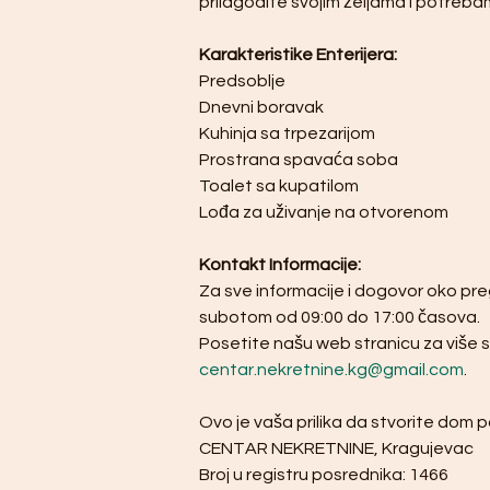
prilagodite svojim željama i potreb
Karakteristike Enterijera:
Predsoblje 
Dnevni boravak
Kuhinja sa trpezarijom
Prostrana spavaća soba
Toalet sa kupatilom
Lođa za uživanje na otvorenom
Kontakt Informacije:
Za sve informacije i dogovor oko pr
subotom od 09:00 do 17:00 časova.
Posetite našu web stranicu za više sli
centar.nekretnine.kg@gmail.com
.
Ovo je vaša prilika da stvorite dom p
CENTAR NEKRETNINE, Kragujevac
Broj u registru posrednika: 1466