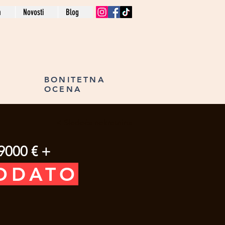
a
Novosti
Blog
BONITETNA
OCENA
Sledeća nekretnina >
9000 € +
ODATO