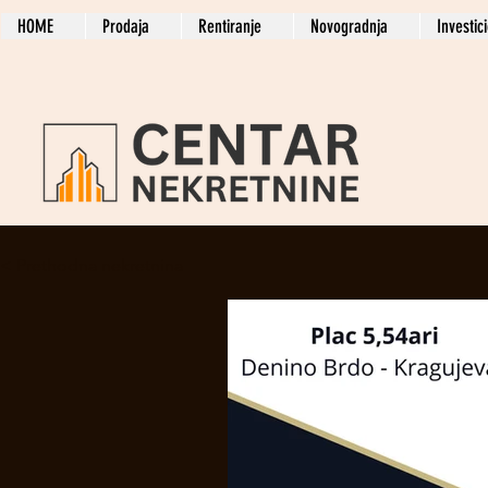
HOME
Prodaja
Rentiranje
Novogradnja
Investic
< Prethodna nekretnina