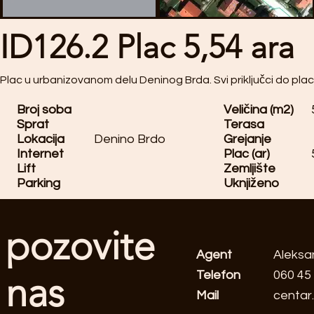
ID126.2 Plac 5,54 ara
Plac u urbanizovanom delu Deninog Brda. Svi priključci do plac
Broj soba
Veličina (m2)
Sprat
Terasa
Lokacija
Denino Brdo
Grejanje
Internet
Plac (ar)
Lift
Zemljište
Parking
Uknjiženo
pozovite
Agent
Aleksa
Telefon
060 45
nas
Mail
centar