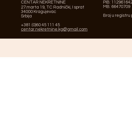
CENTAR NEKRETNINE
PIB: 11296164
MB: 66470709
27.marta 19, TC Radnički, I sprat
34000 Kragujevac
Broj u registru
Srbija
+381 (0)60 45 111 45
centar.nekretnine.kg@gmail.com