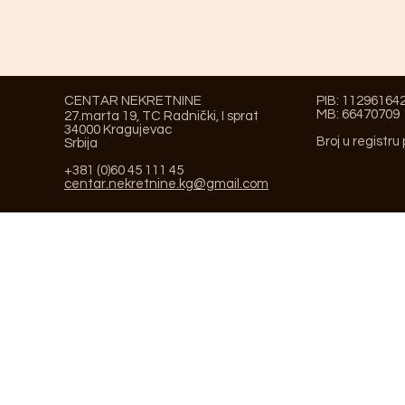
CENTAR NEKRETNINE
PIB: 11296164
MB: 66470709
27.marta 19, TC Radnički, I sprat
34000 Kragujevac
Broj u registru
Srbija
+381 (0)60 45 111 45
centar.nekretnine.kg@gmail.com