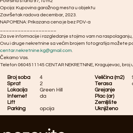
Površina stana 97,10 m2
Opcija: Kupovina garažnog mesta u objektu
Završetak radova decembar, 2023.
NAPOMENA: Prikazana cena je bez PDV-a
___________________
Za sve informacije i razgledanje stojimo vam na raspolaganju
Ovu i druge nekretnine sa većim brojem fotografija možete po
centar.nekretnine.kg@gmail.com
.
Čekamo Vas.  
Telefon 0604511145 CENTAR NEKRETNINE, Kragujevac, broj u 
Broj soba
4
Veličina (m2)
Sprat
2
Terasa
Lokacija
Green Hill
Grejanje
Internet
da
Plac (ar)
Lift
Zemljište
Parking
opcija
Uknjiženo