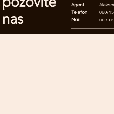
pozovite
Agent
Aleksa
Telefon
060/45
nas
Mail
centar