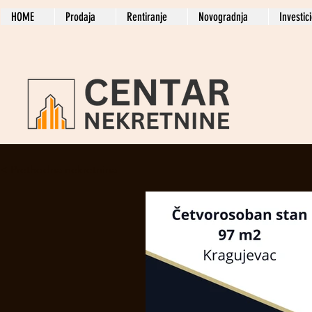
HOME
Prodaja
Rentiranje
Novogradnja
Investic
< Prethodna nekretnina