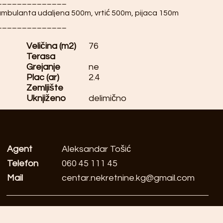
______________
ambulanta udaljena 500m, vrtić 500m, pijaca 150m
______________
Veličina (m2)
76
Terasa
Grejanje
ne
Plac (ar)
2.4
Zemljište
Uknjiženo
delimično
Agent
Aleksandar Tošić
Telefon
060 45 111 45
Mail
centar.nekretnine.kg@gmail.com