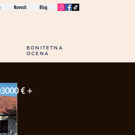
a
Novosti
Blog
BONITETNA
OCENA
Sledeća nekretnina >
3000 € +