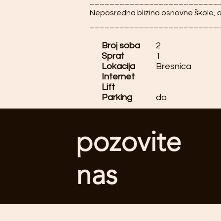
__________________________
Neposredna blizina osnovne škole, 
__________________________
Broj soba
2
Sprat
1
Lokacija
Bresnica
Internet
Lift
Parking
da
pozovite
nas