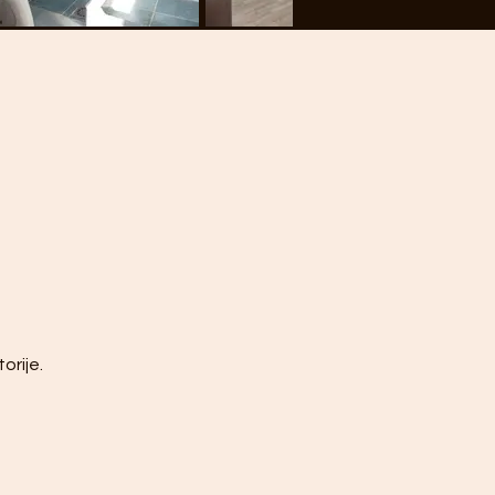
orije.