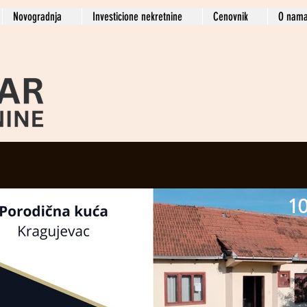
Novogradnja
Investicione nekretnine
Cenovnik
O nam
10