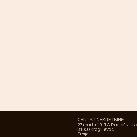
CENTAR NEKRETNINE
27.marta 19, TC Radnički, I s
34000 Kragujevac
Srbija