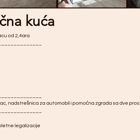
čna kuća
acu od 2,4ara
______________
______________
vac, nadstrešnica za automobil i pomoćna zgrada sa dve prost
______________
letne legalizacije