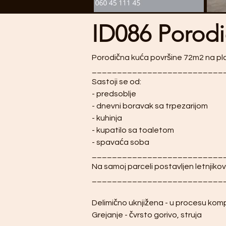
ID086 Porodi
Porodična kuća površine 72m2 na pl
__________________________
Sastoji se od:
- predsoblje
- dnevni boravak sa trpezarijom
- kuhinja
- kupatilo sa toaletom
- spavaća soba
__________________________
Na samoj parceli postavljen letnjiko
__________________________
Delimično uknjižena - u procesu komp
Grejanje - čvrsto gorivo, struja