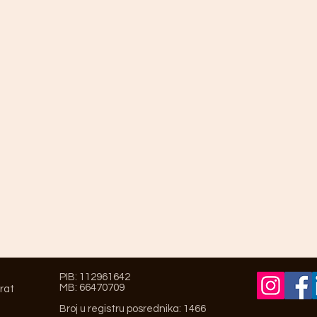
PIB: 112961642
MB: 66470709
prat
Broj u registru posrednika: 1466