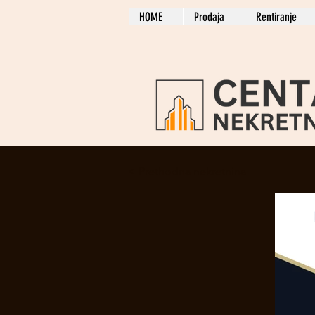
HOME
Prodaja
Rentiranje
< Prethodna nekretnina