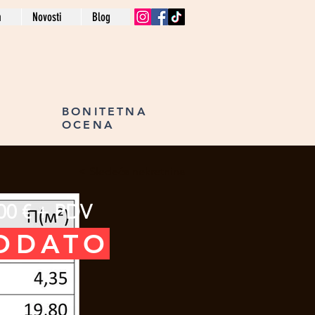
a
Novosti
Blog
BONITETNA
OCENA
Sledeća nekretnina >
00 € + PDV
ODATO