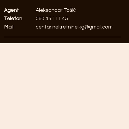
Agent
Aleksandar Tošić
Telefon
060 45 111 45
Mail
centar.nekretnine.kg@gmail.com