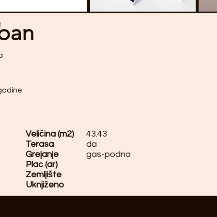
ban
a
.godine
Veličina (m2)
43.43
Terasa
da
Grejanje
gas-podno
Plac (ar)
Zemljište
Uknjiženo