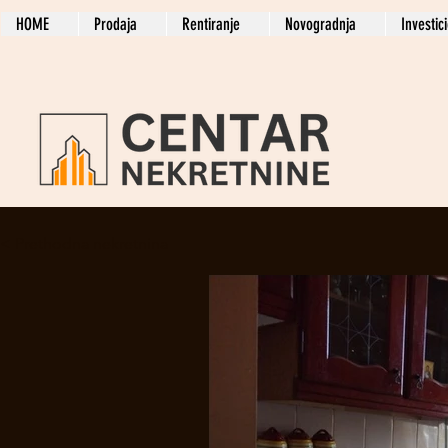
HOME
Prodaja
Rentiranje
Novogradnja
Investic
< Prethodna nekretnina