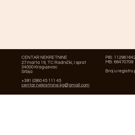
CENTAR NEKRETNINE
PIB: 11296164
MB: 66470709
27.marta 19, TC Radnički, I sprat
34000 Kragujevac
Broj u registru
Srbija
+381 (0)60 45 111 45
centar.nekretnine.kg@gmail.com