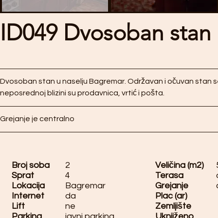
ID049 Dvosoban stan
Dvosoban stan u naselju Bagremar. Održavan i očuvan stan se n
neposrednoj blizini su prodavnica, vrtić i pošta.
Grejanje je centralno
Broj soba
2
Veličina (m2)
Sprat
4
Terasa
Lokacija
Bagremar
Grejanje
Internet
da
Plac (ar)
Lift
ne
Zemljište
Parking
javni parking
Uknjiženo