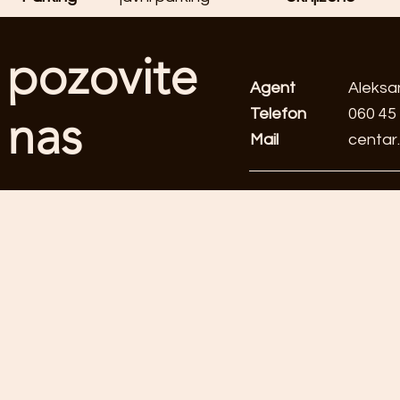
pozovite
Agent
Aleksa
Telefon
060 45
nas
Mail
centar