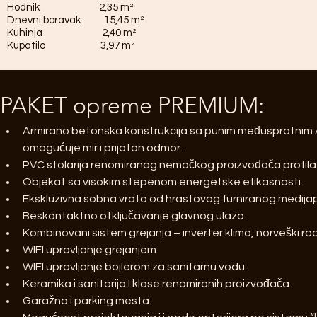
Hodnik 2,35 m²
Dnevni boravak 15,45 m²
Kuhinja 2,40 m²
Kupatilo 3,97 m²
PAKET opreme PREMIUM:
Armirano betonska konstrukcija sa punim međuspratnim AB
omogućuje mir i prijatan odmor.
PVC stolarija renomiranog nemačkog proizvođača profila 
Objekat sa visokim stepenom energetske efikasnosti.
Ekskluzivna sobna vrata od hrastovog furniranog medija
Beskontaktno otključavanje glavnog ulaza.
Kombinovani sistem grejanja – inverter klima, norveški radi
WIFI upravljanje grejanjem.
WIFI upravljanje bojlerom za sanitarnu vodu.
Keramika i sanitarija I klase renomiranih proizvođača.
Garažna i parking mesta.