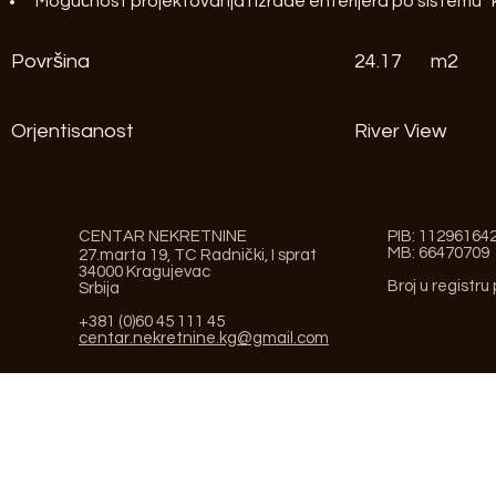
Mogućnost projektovanja i izrade enterijera po sistemu “kl
Površina
24.17
m2
Orjentisanost
River View
CENTAR NEKRETNINE
PIB: 11296164
MB: 66470709
27.marta 19, TC Radnički, I sprat
34000 Kragujevac
Broj u registru
Srbija
+381 (0)60 45 111 45
centar.nekretnine.kg@gmail.com