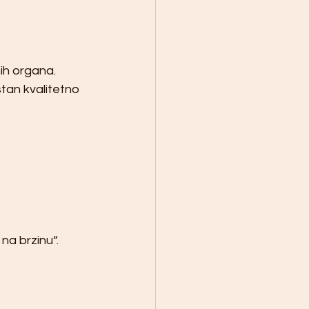
ih organa.
stan kvalitetno 
na brzinu“.