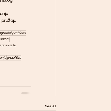
inskog 
anju.
o pružaju 
ogradnji problemi
radnjom
 gradilištu
anje
gradilište
See All