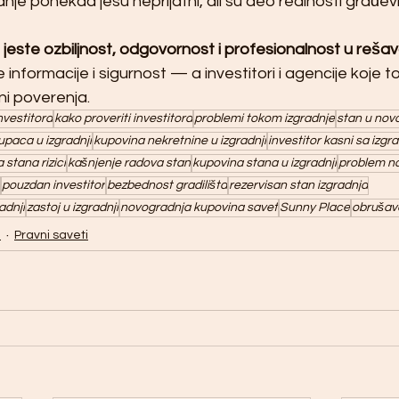
je ponekad jesu neprijatni, ali su deo realnosti građev
u jeste ozbiljnost, odgovornost i profesionalnost u rešav
 informacije i sigurnost — a investitori i agencije koje t
ni poverenja.
nvestitora
kako proveriti investitora
problemi tokom izgradnje
stan u nov
upaca u izgradnji
kupovina nekretnine u izgradnji
investitor kasni sa izg
 stana rizici
kašnjenje radova stan
kupovina stana u izgradnji
problem na
pouzdan investitor
bezbednost gradilišta
rezervisan stan izgradnja
adnji
zastoj u izgradnji
novogradnja kupovina savet
Sunny Place
obrušav
a
Pravni saveti