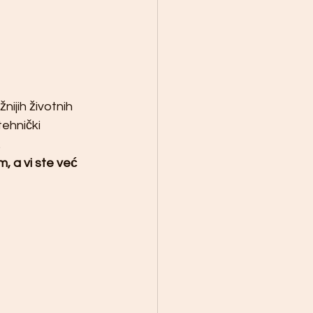
nijih životnih 
ehnički 
.
, a vi ste već 