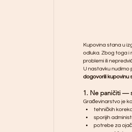
Kupovina stana u izgra
odluka. Zbog toga i
problemi ili nepredv
U nastavku nudimo p
dogovorili kupovinu
1. Ne paničiti — 
Građevinarstvo je 
tehničkih korekc
sporijih adminis
potrebe za ojač