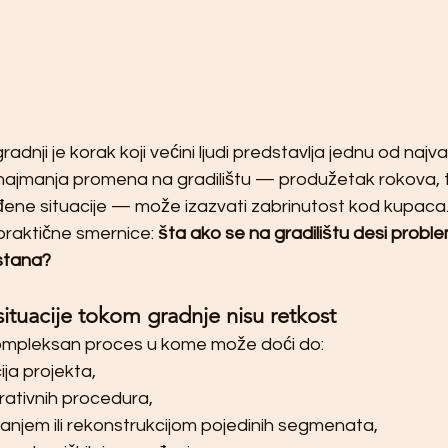
dnji je korak koji većini ljudi predstavlja jednu od najvaž
 najmanja promena na gradilištu — produžetak rokova, t
iđene situacije — može izazvati zabrinutost kod kupaca
raktične smernice: 
šta ako se na gradilištu desi problem
 stana?
situacije tokom gradnje nisu retkost
kompleksan proces u kome može doći do:
ija projekta,
trativnih procedura,
anjem ili rekonstrukcijom pojedinih segmenata,