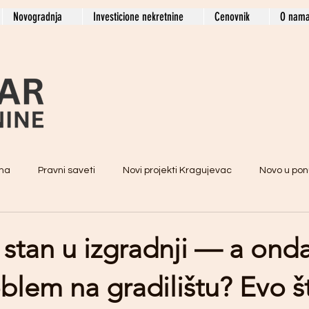
Novogradnja
Investicione nekretnine
Cenovnik
O nam
ima
Pravni saveti
Novi projekti Kragujevac
Novo u pon
e stan u izgradnji — a ond
blem na gradilištu? Evo š