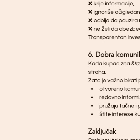
❌ krije informacije,
❌ ignoriše očigleda
❌ odbija da pauzira 
❌ ne želi da obezbed
Transparentan invest
6. Dobra komunik
Kada kupac zna 
šta
straha.
Zato je važno birati 
otvoreno komuni
redovno informi
pružaju tačne i
štite interese 
Zaključak