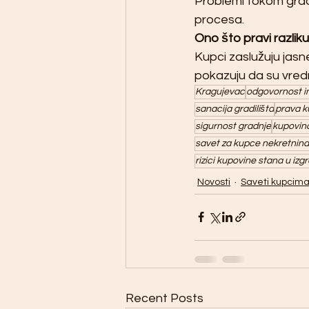
Problemi tokom gradn
procesa.
Ono što pravi razlik
Kupci zaslužuju jasne
pokazuju da su vred
Kragujevac
odgovornost i
sanacija gradilišta
prava k
sigurnost gradnje
kupovina
savet za kupce nekretnina
rizici kupovine stana u izgr
Novosti
Saveti kupcim
Recent Posts