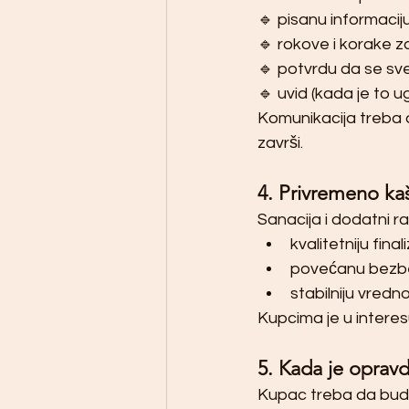
🔹 pisanu informacij
🔹 rokove i korake za
🔹 potvrdu da se sve
🔹 uvid (kada je to 
Komunikacija treba da
završi.
4. Privremeno kaš
Sanacija i dodatni r
kvalitetniju final
povećanu bezb
stabilniju vredn
Kupcima je u interes
5. Kada je opravd
Kupac treba da bude