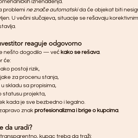
omehaničkih iznenađenja.
a problemi 
ne znače automatski
 da će objekat biti nesigu
ljen. U većini slučajeva, situacije se rešavaju korektivni
tavlja.
investitor reaguje odgovorno
se nešto dogodilo — već 
kako se rešava
.
r će:
ko postoji rizik,
jake za procenu stanja,
 u skladu sa propisima,
 statusu projekta,
ek kada je sve bezbedno i legalno.
zapravo znak 
profesionalizma i brige o kupcima
.
e da uradi?
i transparentno, kupac treba da traži: