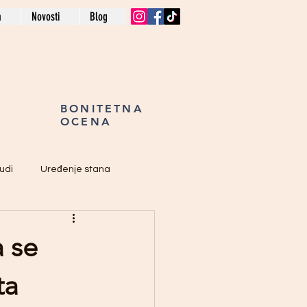
a
Novosti
Blog
BONITETNA
OCENA
udi
Uređenje stana
a se
ta