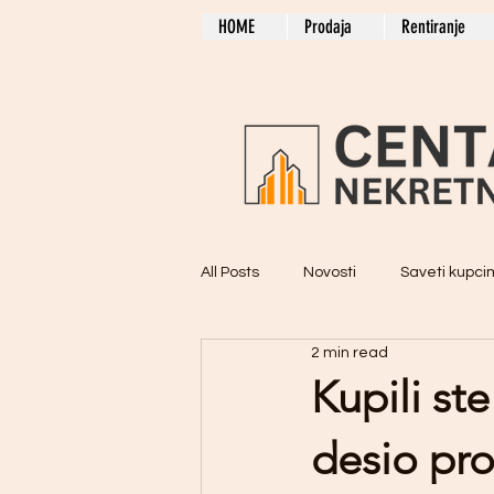
HOME
Prodaja
Rentiranje
All Posts
Novosti
Saveti kupc
2 min read
Kupili st
desio pro