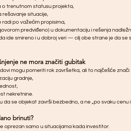
u o trenutnom statusu projekta,
 rešavanje situacije,
 radi po važećim propisima,
ugovorom predviđeno) u dokumentaciju i rešenja nadležn
 ide smireno i u dobroj veri — cilj obe strane je da se 
njenje ne mora značiti gubitak
adovi mogu pomeriti rok završetka, ali to najčešće znači:
izaciju gradnje,
ednost,
ost nekretnine.
u da se objekat završi bezbedno, a ne „po svaku cenu i 
ano brinuti?
 oprezan samo u situacijama kada investitor: