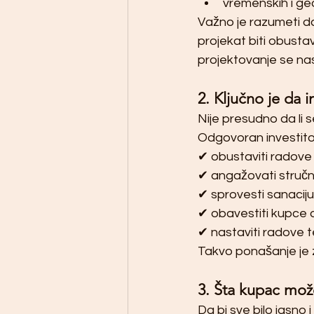
vremenskih i ge
Važno je razumeti d
projekat biti obustav
projektovanje se nas
2. Ključno je da 
Nije presudno da li 
Odgovoran investito
✔ obustaviti radove a
✔ angažovati stručn
✔ sprovesti sanaciju
✔ obavestiti kupce o
✔ nastaviti radove t
Takvo ponašanje je 
3. Šta kupac mož
Da bi sve bilo jasno 