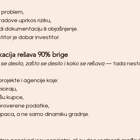
n problem,
radove uprkos riziku,
i dokumentaciju ili objašnjenje.
itor je dobar investitor.
acija rešava 90% brige
 se desilo, zašto se desilo i kako se rešava
 — tada nesta
projekte i agencije koje:
ciraju,
šu kupce,
 proverene podatke,
kupaca, a ne samo dinamiku gradnje.